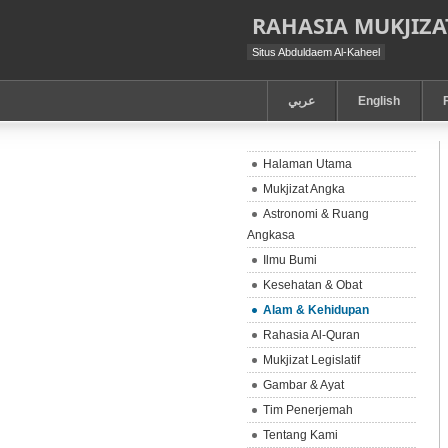
RAHASIA MUKJIZA
Situs Abduldaem Al-Kaheel
عربي
English
Halaman Utama
Mukjizat Angka
Astronomi & Ruang
Angkasa
Ilmu Bumi
Kesehatan & Obat
Alam & Kehidupan
Rahasia Al-Quran
Mukjizat Legislatif
Gambar & Ayat
Tim Penerjemah
Tentang Kami