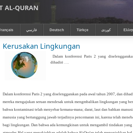
T AL-QURAN
Français
فارسي
Deutsch
Türkçe
كوردى
Ελλη
Kerusakan Lingkungan
Dalam konferensi Paris 2 yang diselenggarak
dihadiri ….
Dalam konferensi Paris 2 yang diselenggarakan pada awal tahun 2007, dan dihadir
mereka mengajukan seruan mendesak untuk mengmbalikan lingkungan yang ber
bahwa kontaminasi telah menyebar kemana-mana; darat, laut dan bahkan manus
manusia yang bertanggung jawab terjadinya pencemaran ini, karena telah meneb
bagi lingkungan. Dan bahwa ada kemungkinan untuk mengambil tindakan yang 
atmosfer. Hal yang menakjubkan adalah bahwa Al-Qur'an telah menunjukkan hal 