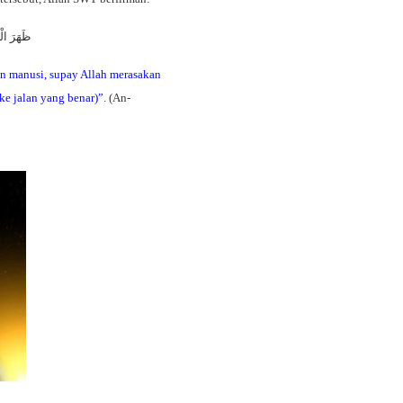
َرْجِعُونَ
an manusi, supay Allah merasakan
ke jalan yang benar)”
. (An-