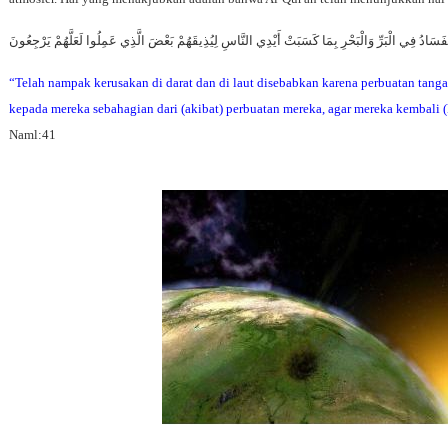
ظَهَرَ الْفَسَادُ فِي الْبَرِّ وَالْبَحْرِ بِمَا كَسَبَتْ أَيْدِي النَّاسِ لِيُذِيقَهُمْ بَعْضَ الَّذِي عَمِلُوا لَعَلَّهُمْ ي
“Telah nampak kerusakan di darat dan di laut disebabkan karena perbuatan tang
kepada mereka sebahagian dari (akibat) perbuatan mereka, agar mereka kembali (
Naml:41