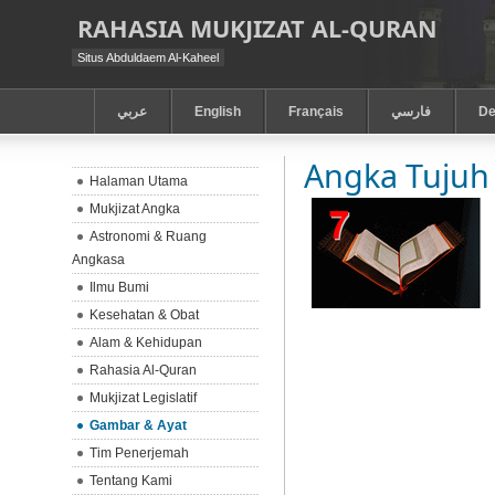
RAHASIA MUKJIZAT AL-QURAN
Situs Abduldaem Al-Kaheel
عربي
English
Français
فارسي
De
Angka Tujuh
Halaman Utama
Mukjizat Angka
Astronomi & Ruang
Angkasa
Ilmu Bumi
Kesehatan & Obat
Alam & Kehidupan
Rahasia Al-Quran
Mukjizat Legislatif
Gambar & Ayat
Tim Penerjemah
Tentang Kami