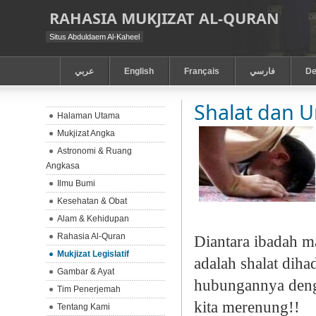
RAHASIA MUKJIZAT AL-QURAN
Situs Abduldaem Al-Kaheel
عربي
English
Français
فارسي
De
Shalat dan 
Halaman Utama
Mukjizat Angka
Astronomi & Ruang
Angkasa
Ilmu Bumi
Kesehatan & Obat
Alam & Kehidupan
Rahasia Al-Quran
Diantara ibadah m
Mukjizat Legislatif
adalah shalat dih
Gambar & Ayat
hubungannya deng
Tim Penerjemah
kita merenung!!
Tentang Kami