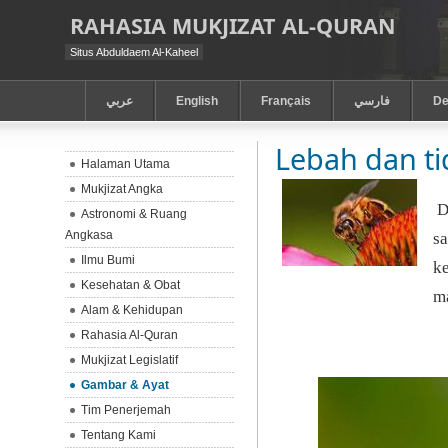
RAHASIA MUKJIZAT AL-QURAN
Situs Abduldaem Al-Kaheel
عربي
English
Français
فارسي
De
Lebah dan ti
Halaman Utama
Mukjizat Angka
D
Astronomi & Ruang
Angkasa
s
Ilmu Bumi
k
Kesehatan & Obat
m
Alam & Kehidupan
Rahasia Al-Quran
Mukjizat Legislatif
Gambar & Ayat
Tim Penerjemah
Tentang Kami