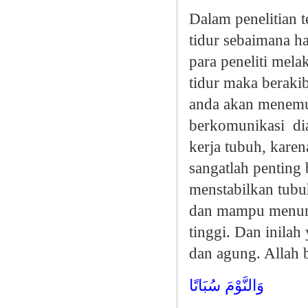
Dalam penelitian
tidur sebaimana h
para peneliti mela
tidur maka beraki
anda akan menemu
berkomunikasi
di
kerja tubuh, kare
sangatlah penting 
menstabilkan tubu
dan mampu menuna
tinggi. Dan inila
dan agung. Allah 
وَالنَّوْمَ سُبَاتًا