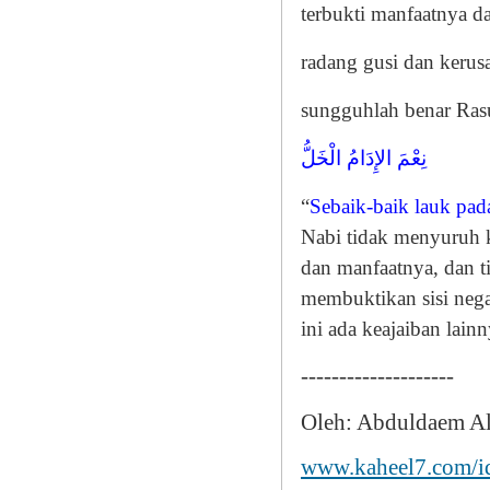
terbukti manfaatnya 
radang gusi dan kerus
sungguhlah benar Rasu
نِعْمَ الإِدَامُ الْخَلُّ
“
Sebaik-baik lauk pa
Nabi tidak menyuruh 
dan manfaatnya, dan t
membuktikan sisi nega
ini ada keajaiban lain
--------------------
Oleh: Abduldaem A
www.kaheel7.com/i