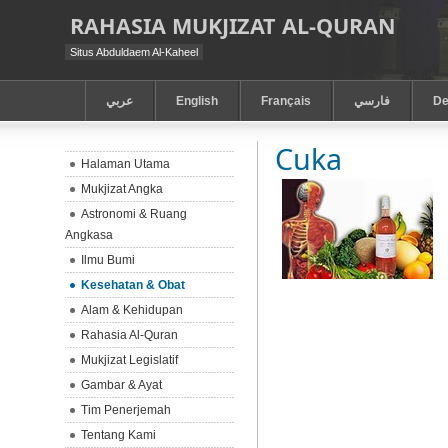
RAHASIA MUKJIZAT AL-QURAN
Situs Abduldaem Al-Kaheel
عربي
English
Français
فارسي
De
Cuka
Halaman Utama
Mukjizat Angka
Astronomi & Ruang
Angkasa
Ilmu Bumi
Kesehatan & Obat
Alam & Kehidupan
Rahasia Al-Quran
Mukjizat Legislatif
Gambar & Ayat
Tim Penerjemah
Tentang Kami