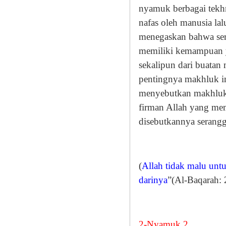
nyamuk berbagai tekh
nafas oleh manusia la
menegaskan bahwa sera
memiliki kemampuan y
sekalipun dari buatan
pentingnya makhluk in
menyebutkan makhluk i
firman Allah yang me
disebutkannya serangg
(
Allah tidak malu unt
darinya
”(Al-Baqarah: 
2-Nyamuk 2