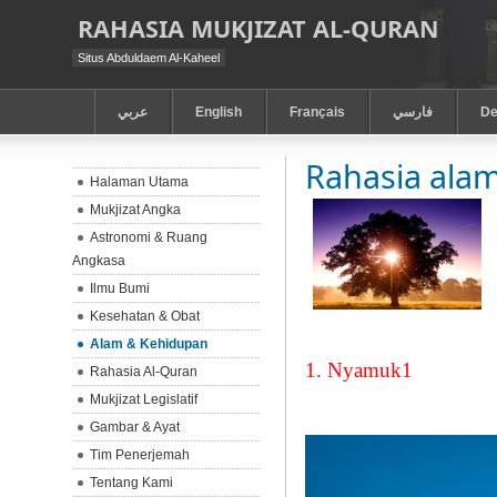
RAHASIA MUKJIZAT AL-QURAN
Situs Abduldaem Al-Kaheel
عربي
English
Français
فارسي
De
Rahasia ala
Halaman Utama
Mukjizat Angka
Astronomi & Ruang
Angkasa
Ilmu Bumi
Kesehatan & Obat
Alam & Kehidupan
1. Nyamuk1
Rahasia Al-Quran
Mukjizat Legislatif
Gambar & Ayat
Tim Penerjemah
Tentang Kami