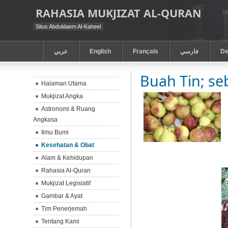
RAHASIA MUKJIZAT AL-QURAN
Situs Abduldaem Al-Kaheel
عربي
English
Français
فارسي
De
Buah Tin; s
Halaman Utama
Mukjizat Angka
Astronomi & Ruang
Angkasa
Ilmu Bumi
Kesehatan & Obat
Alam & Kehidupan
Rahasia Al-Quran
Mukjizat Legislatif
Gambar & Ayat
Tim Penerjemah
Tentang Kami