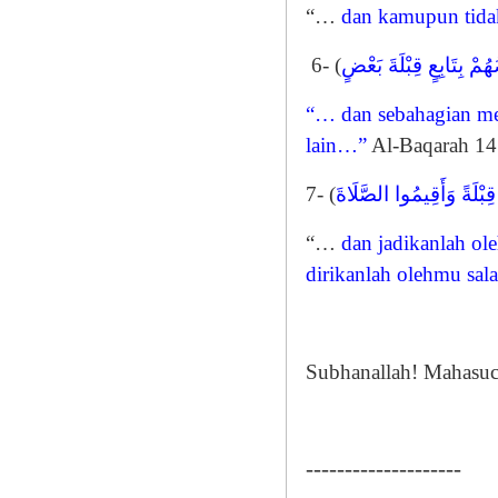
“…
dan kamupun tidak
6- (
هُمْ بِتَابِعٍ قِبْلَةَ بَعْضٍ
“… dan sebahagian me
lain…”
Al-Baqarah 14
7- (
ِبْلَةً وَأَقِيمُوا الصَّلَاةَ
“…
dan jadikanlah ol
dirikanlah olehmu sala
Subhanallah! Mahasuci
--------------------