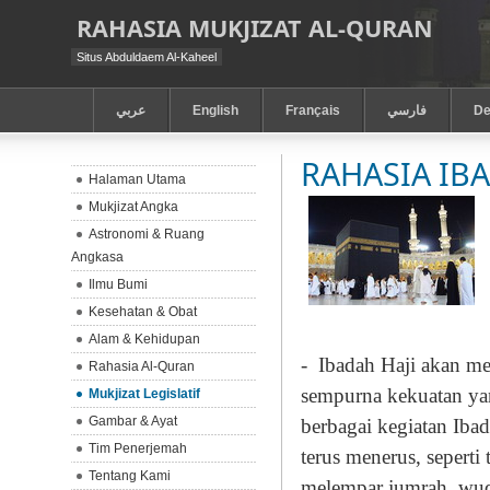
RAHASIA MUKJIZAT AL-QURAN
Situs Abduldaem Al-Kaheel
عربي
English
Français
فارسي
De
RAHASIA IBA
Halaman Utama
Mukjizat Angka
Astronomi & Ruang
Angkasa
Ilmu Bumi
Kesehatan & Obat
Alam & Kehidupan
-
Ibadah Haji akan m
Rahasia Al-Quran
sempurna kekuatan yan
Mukjizat Legislatif
Gambar & Ayat
berbagai kegiatan Ibad
Tim Penerjemah
terus menerus, seperti
Tentang Kami
melempar jumrah, wuqu