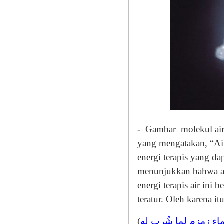
-
Gambar
molekul ai
yang mengatakan, “A
energi terapis yang da
menunjukkan bahwa ay
energi terapis air in
teratur. Oleh karena i
(
اء زمزم لما شُرب له