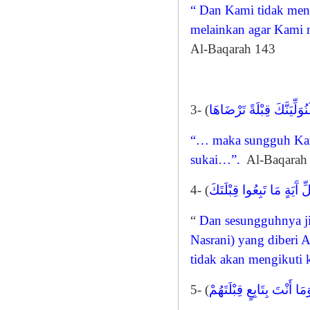
“ Dan Kami tidak mene
melainkan agar Kami m
Al-Baqarah 143
3- (
نُوَلِّيَنَّكَ قِبْلَةً تَرْضَاهَا
“… maka sungguh Kam
sukai…”.
Al-Baqarah
4- (
ِ آَيَةٍ مَا تَبِعُوا قِبْلَتَكَ
“
Dan sesungguhnya j
Nasrani) yang diberi A
tidak akan mengikuti 
5- (
َمَا أَنْتَ بِتَابِعٍ قِبْلَتَهُمْ