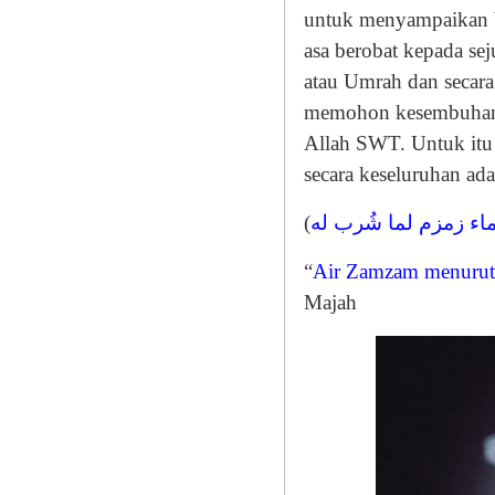
untuk menyampaikan b
asa berobat kepada se
atau Umrah dan secar
memohon kesembuhan 
Allah SWT. Untuk itu 
secara keseluruhan a
(
اء زمزم لما شُرب له
“
Air Zamzam menurut
Majah