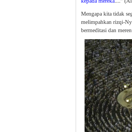
kepada mereka
....” (A
Mengapa kita tidak s
melimpahkan rizqi-Nya
bermeditasi dan meren