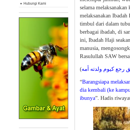
Hubungi Kami
selama melaksanakan ke
melaksanakan Ibadah 
timbul dari dalam tub
berbagai ibadah, di 
ini, Ibadah Haji seak
manusia, mengosongkan
Rasulullah SAW bersa
(
رجع كيوم ولدته أمه
“
Barangsiapa melaksan
dia kembali (ke kampun
ibunya
”. Hadis riwaya