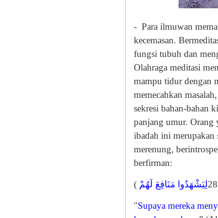
-
Para ilmuwan mema
kecemasan. Bermeditas
fungsi tubuh dan men
Olahraga meditasi men
mampu tidur dengan n
memecahkan masalah, m
sekresi bahan-bahan k
panjang umur. Orang 
ibadah ini merupakan 
merenung, berintrospe
berfirman:
(
لِيَشْهَدُوا مَنَافِعَ لَهُمْ
"
Supaya mereka menya