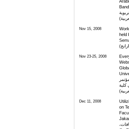
Arabi
Ban
الدول
الإند
Nov 15, 2008
Works
held 
Sem
عقدته
Nov 23-25, 2008
Ever
Websi
Globa
Unive
مجانا
الدول
الآدا
Dec 11, 2008
Utili
on Te
Facul
Jaka
في ال