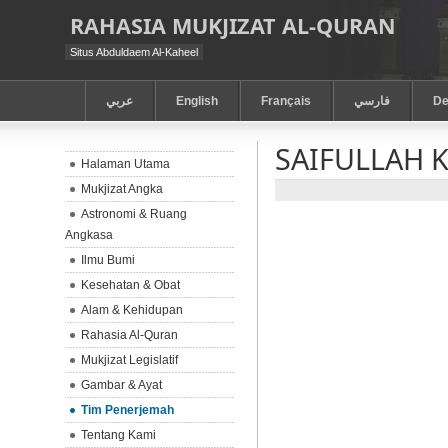
RAHASIA MUKJIZAT AL-QURAN
Situs Abduldaem Al-Kaheel
عربي
English
Français
فارسي
De
SAIFULLAH 
Halaman Utama
Mukjizat Angka
Astronomi & Ruang
Angkasa
Ilmu Bumi
Kesehatan & Obat
Alam & Kehidupan
Rahasia Al-Quran
Mukjizat Legislatif
Gambar & Ayat
Tim Penerjemah
Tentang Kami