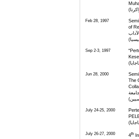
Muha
محمد
Feb 28, 1997
Semin
of Re
حول 
بجامع
Sep 2-3, 1997
“Per
Kese
عقده 
Jun 28, 2000
Semin
The C
Colla
الترج
إندون
July 24-25, 2000
Pert
PELB
والثق
July 26-27, 2000
th
4
In