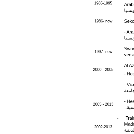
1985-1995
Arabi
والان
1986- now
Seko
- Ara
إندون
Swor
1997- now
vers
Al Az
2000 - 2005
- He
- Vic
بجامع
- He
2005 - 2013
قسم ا
-
Trai
Madr
2002-2013
وتعلم