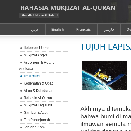
RAHASIA MUKJIZAT AL-QURAN
Situs Abduldaem Al-Kaheel
عربي
English
Français
فارسي
De
TUJUH LAPI
Halaman Utama
Mukjizat Angka
Astronomi & Ruang
Angkasa
Ilmu Bumi
Kesehatan & Obat
Alam & Kehidupan
Rahasia Al-Quran
Mukjizat Legislatif
Akhirnya ditemuka
Gambar & Ayat
bahwa bumi di mana
Tim Penerjemah
ilmuwan semula m
Tentang Kami