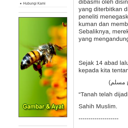
dibasmi oleh disi
Hubungi Kami
yang diterbitkan d
peneliti menegas
kuman dan member
Sebaliknya, mere
yang mengandung a
Sejak 14 abad lal
kepada kita tentan
(
ح مسلم
“Tanah telah dija
Sahih Muslim.
--------------------