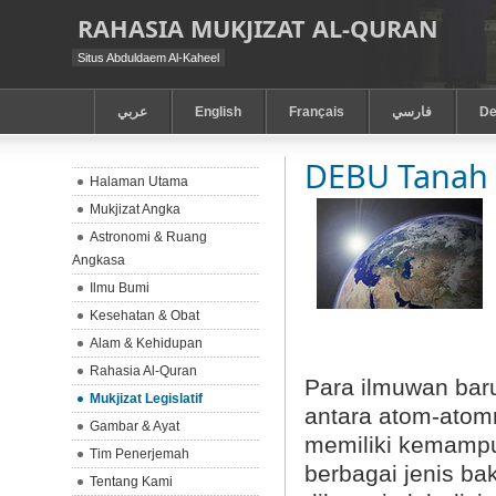
RAHASIA MUKJIZAT AL-QURAN
Situs Abduldaem Al-Kaheel
عربي
English
Français
فارسي
De
DEBU Tanah
Halaman Utama
Mukjizat Angka
Astronomi & Ruang
Angkasa
Ilmu Bumi
Kesehatan & Obat
Alam & Kehidupan
Rahasia Al-Quran
Para
ilmuwan baru
Mukjizat Legislatif
antara atom-atom
Gambar & Ayat
memiliki kemampu
Tim Penerjemah
berbagai jenis bak
Tentang Kami