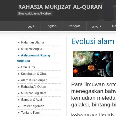
RAHASIA MUKJIZAT AL-QURAN
Situs Abduldaem Al-Kaheel
عربي
English
Français
فارسي
De
Evolusi alam
Halaman Utama
Mukjizat Angka
Astronomi & Ruang
Angkasa
Ilmu Bumi
Kesehatan & Obat
Alam & Kehidupan
Para
ilmuwan sete
Rahasia Al-Quran
menegaskan bahwa
Mukjizat Legislatif
kemudian meledak
Gambar & Ayat
galaksi, bintang-b
Tim Penerjemah
Tentang Kami
kebenaran ilmiah 