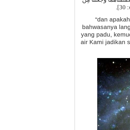
].
30
“dan apakah
bahwasanya langi
yang padu, kemud
air Kami jadikan