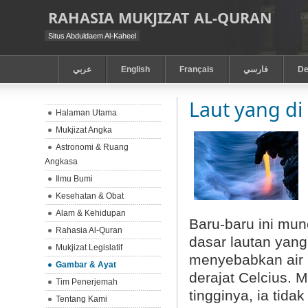
RAHASIA MUKJIZAT AL-QURAN
Situs Abduldaem Al-Kaheel
عربي
English
Français
فارسي
De
Laut yang di
Halaman Utama
Mukjizat Angka
Astronomi & Ruang
Angkasa
Ilmu Bumi
Kesehatan & Obat
Alam & Kehidupan
Baru-baru ini mun
Rahasia Al-Quran
dasar lautan yang
Mukjizat Legislatif
menyebabkan air m
Gambar & Ayat
derajat Celcius. 
Tim Penerjemah
tingginya, ia tid
Tentang Kami