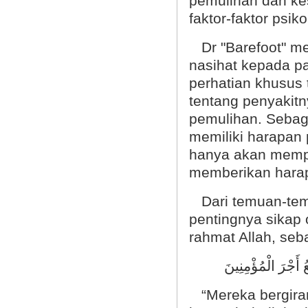
pemulihan dan ke
faktor-faktor psiko
Dr "Barefoot" m
nasihat kepada p
perhatian khusus 
tentang penyakitn
pemulihan. Sebag
memiliki harapan p
hanya akan mempe
memberikan harap
Dari temuan-temua
pentingnya sikap 
rahmat Allah, se
ُ أَجْرَ الْمُؤْمِنِينَ
“Mereka bergiran