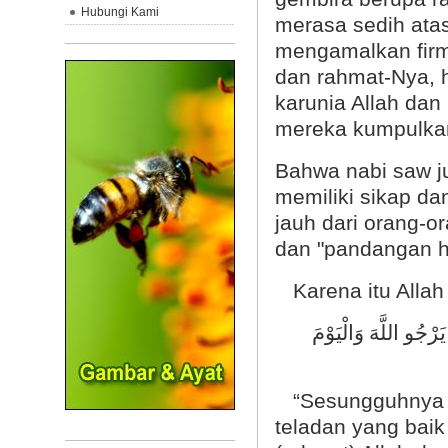
Hubungi Kami
merasa sedih atas
mengamalkan firma
dan rahmat-Nya, 
karunia Allah dan
mereka kumpulkan
Bahwa nabi saw j
memiliki sikap da
jauh dari orang-o
dan "pandangan h
Karena itu Allah
رْجُو اللَّهَ وَالْيَوْمَ
“Sesungguhnya tel
teladan yang baik