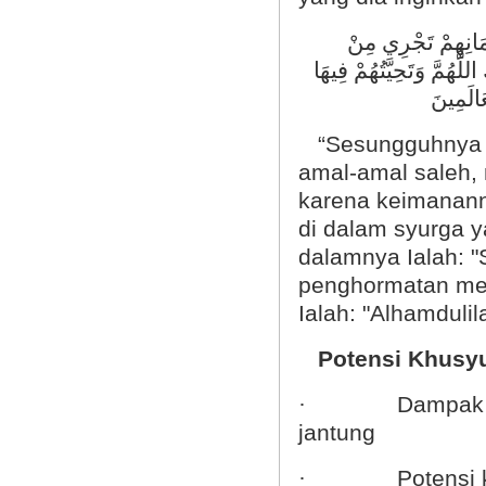
يمَانِهِمْ تَجْرِي مِنْ
للَّهُمَّ
وَتَحِيَّتُهُمْ فِيهَا
َالَمِينَ
“Sesungguhnya o
amal-amal saleh,
karena keimanann
di dalam syurga 
dalamnya Ialah: 
penghormatan mer
Ialah: "Alhamdulil
Potensi Khusy
Dampak 
·
jantung
Potensi
·