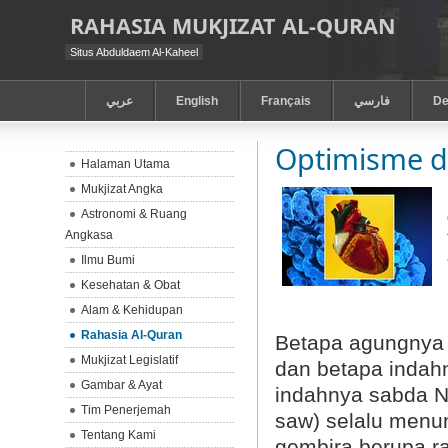
RAHASIA MUKJIZAT AL-QURAN
Situs Abduldaem Al-Kaheel
عربي
English
Français
فارسي
De
Optimisme d
Halaman Utama
Mukjizat Angka
Astronomi & Ruang
Angkasa
Ilmu Bumi
Kesehatan & Obat
Alam & Kehidupan
Rahasia Al-Quran
Betapa agungnya 
Mukjizat Legislatif
dan betapa indah
Gambar & Ayat
indahnya sabda N
Tim Penerjemah
saw) selalu menu
Tentang Kami
gembira berupa ra