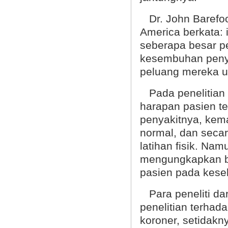
Dr. John Barefoot
America
berkata: 
seberapa besar p
kesembuhan peny
peluang mereka u
Pada penelitian
harapan pasien t
penyakitnya, kem
normal, dan secar
latihan fisik. Nam
mengungkapkan b
pasien pada keseh
Para peneliti dar
penelitian terhad
koroner, setidak