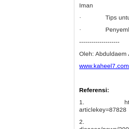
Iman
Tips unt
·
Penyemb
·
--------------------
Oleh: Abduldaem 
www.kaheel7.com
Referensi
:
1.
h
articlekey=87828
2.