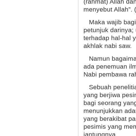
(rahmat) Allah da
menyebut Allah”. 
Maka wajib bagi
petunjuk darinya; 
terhadap hal-hal 
akhlak nabi saw.
Namun bagaimana
ada penemuan ilm
Nabi pembawa rah
Sebuah peneliti
yang berjiwa pes
bagi seorang yang
menunjukkan adan
yang berakibat pa
pesimis yang mem
jantungnya.