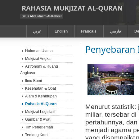
RAHASIA MUKJIZAT AL-QURAN
Situs Abduldaem Al-Kaheel
عربي
English
Français
فارسي
De
Penyebaran 
Halaman Utama
Mukjizat Angka
Astronomi & Ruang
Angkasa
Ilmu Bumi
Kesehatan & Obat
Alam & Kehidupan
Rahasia Al-Quran
Menurut statistik
Mukjizat Legislatif
miliar, tersebar 
Gambar & Ayat
pertahunnya, dan 
Tim Penerjemah
menjadi agama per
Tentang Kami
yang disampaikan