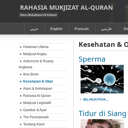
RAHASIA MUKJIZAT AL-QURAN
Situs Abduldaem Al-Kaheel
عربي
English
Français
فارسي
De
Kesehatan & 
Halaman Utama
Mukjizat Angka
Sperma
Astronomi & Ruang
Angkasa
Ilmu Bumi
Kesehatan & Obat
Alam & Kehidupan
Rahasia Al-Quran
SELANJUTNYA...
Mukjizat Legislatif
Gambar & Ayat
Tidur di Siang
Tim Penerjemah
Tentang Kami