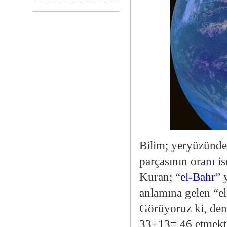
Bilim; yeryüzünde
parçasının oranı is
Kuran; “
el-Bahr
” 
anlamına gelen “el-
Görüyoruz ki, deni
33+13= 46 etmekted