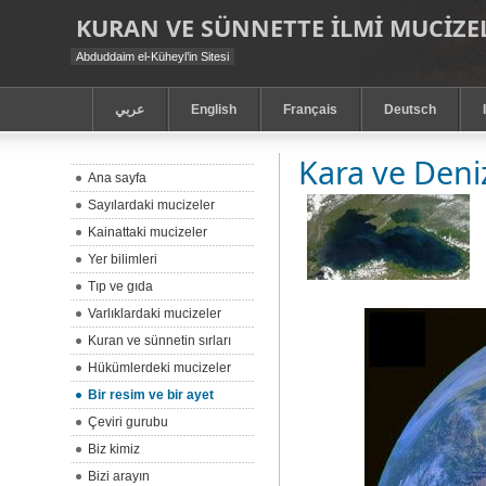
KURAN VE SÜNNETTE ILMI MUCIZEL
Abduddaim el-Küheyl’in Sitesi
عربي
English
Français
Deutsch
Kara ve Deni
Ana sayfa
Sayılardaki mucizeler
Kainattaki mucizeler
Yer bilimleri
Tıp ve gıda
Varlıklardaki mucizeler
Kuran ve sünnetin sırları
Hükümlerdeki mucizeler
Bir resim ve bir ayet
Çeviri gurubu
Biz kimiz
Bizi arayın