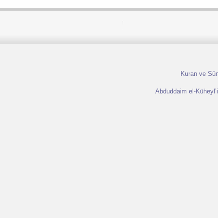
Kuran ve Sünn
Abduddaim el-Küheyl’in