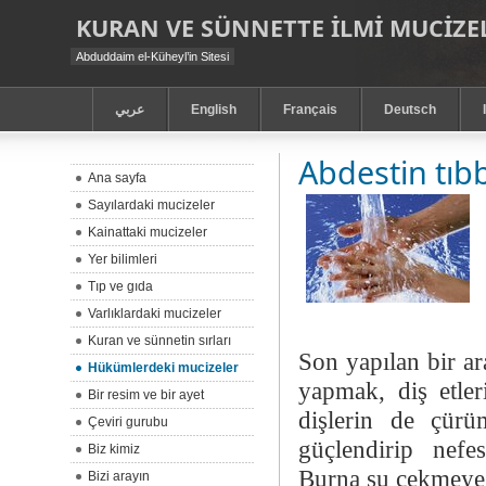
KURAN VE SÜNNETTE ILMI MUCIZEL
Abduddaim el-Küheyl’in Sitesi
عربي
English
Français
Deutsch
Abdestin tıbb
Ana sayfa
Sayılardaki mucizeler
Kainattaki mucizeler
Yer bilimleri
Tıp ve gıda
Varlıklardaki mucizeler
Kuran ve sünnetin sırları
Son yapılan bir a
Hükümlerdeki mucizeler
yapmak, diş etler
Bir resim ve bir ayet
dişlerin de çürü
Çeviri gurubu
güçlendirip nefes
Biz kimiz
Burna su çekmeye 
Bizi arayın