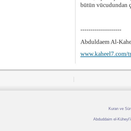
bütün vücudundan çı
--------------------
Abduldaem Al-Kahe
www.kaheel7.com/t
Kuran ve Sünn
Abduddaim el-Küheyl’in