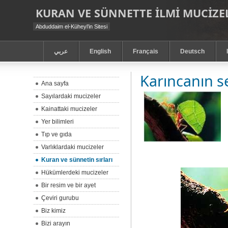
KURAN VE SÜNNETTE ILMI MUCIZEL
Abduddaim el-Küheyl’in Sitesi
عربي
English
Français
Deutsch
Karıncanın s
Ana sayfa
Sayılardaki mucizeler
Kainattaki mucizeler
Yer bilimleri
Tıp ve gıda
Varlıklardaki mucizeler
Kuran ve sünnetin sırları
Hükümlerdeki mucizeler
Bir resim ve bir ayet
Çeviri gurubu
Biz kimiz
Bizi arayın