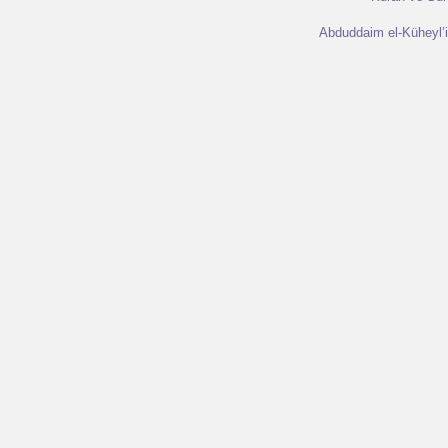
Abduddaim el-Küheyl’in