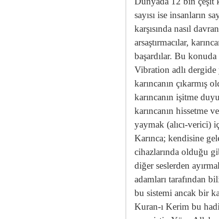
Dünyada 12 bin çeşit 
sayısı ise insanların s
karşısında nasıl davra
arsaştırmacılar, karınc
başardılar. Bu konuda 
Vibration adlı dergide
karıncanın çıkarmış ol
karıncanın işitme duyu
karıncanın hissetme ve
yaymak (alıcı-verici) i
Karınca; kendisine gele
cihazlarında olduğu gib
diğer seslerden ayırmak
adamları tarafından bil
bu sistemi ancak bir k
Kuran-ı Kerim bu hadi