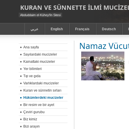
KURAN VE SÜNNETTE ILMI MUCIZEL
Abduddaim el-Küheyl’in Sitesi
عربي
English
Français
Deutsch
Namaz Vücut 
Ana sayfa
Sayılardaki mucizeler
Kainattaki mucizeler
Yer bilimleri
Tıp ve gıda
Varlıklardaki mucizeler
Kuran ve sünnetin sırları
Hükümlerdeki mucizeler
Bir resim ve bir ayet
Çeviri gurubu
Biz kimiz
Bizi arayın