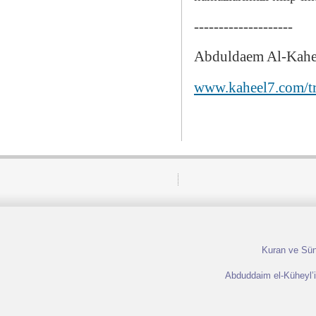
--------------------
Abduldaem Al-Kahe
www.kaheel7.com/t
Kuran ve Sünn
Abduddaim el-Küheyl’in