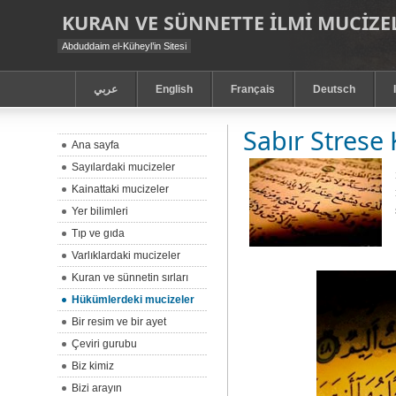
KURAN VE SÜNNETTE ILMI MUCIZEL
Abduddaim el-Küheyl’in Sitesi
عربي
English
Français
Deutsch
Sabır Strese 
Ana sayfa
Sayılardaki mucizeler
Kainattaki mucizeler
Yer bilimleri
Tıp ve gıda
Varlıklardaki mucizeler
Kuran ve sünnetin sırları
Hükümlerdeki mucizeler
Bir resim ve bir ayet
Çeviri gurubu
Biz kimiz
Bizi arayın