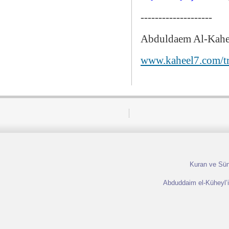
--------------------
Abduldaem Al-Kahe
www.kaheel7.com/t
Kuran ve Sünn
Abduddaim el-Küheyl’in