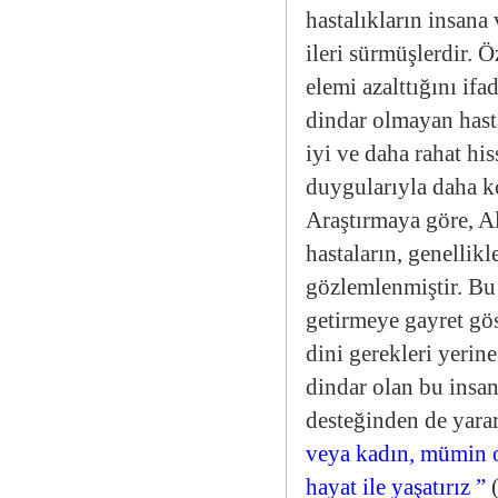
hastalıkların insana
ileri sürmüşlerdir. 
elemi azalttığını ifa
dindar olmayan hasta
iyi ve daha rahat hiss
duygularıyla daha k
Araştırmaya göre, A
hastaların, genellik
gözlemlenmiştir. Bu 
getirmeye gayret gös
dini gerekleri yerin
dindar olan bu insa
desteğinden de yara
veya kadın, mümin ol
hayat ile yaşatırız
”
(