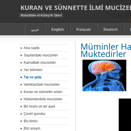
KURAN VE SÜNNETTE ILMI MUCIZEL
Abduddaim el-Küheyl’in Sitesi
عربي
English
Français
Deutsch
Müminler Has
Ana sayfa
Muktedirler
Sayılardaki mucizeler
Kainattaki mucizeler
Yer bilimleri
Tıp ve gıda
Varlıklardaki mucizeler
Kuran ve sünnetin sırları
Hükümlerdeki mucizeler
Bir resim ve bir ayet
Çeviri gurubu
Biz kimiz
Bizi arayın