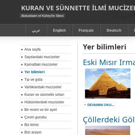
KURAN VE SÜNNETTE ILMI MUCIZEL
Abduddaim el-Küheyl’in Sitesi
عربي
English
Français
Deutsch
Yer bilimleri
Ana sayfa
Sayılardaki mucizeler
Eski Mısır Irm
Kainattaki mucizeler
Yer bilimleri
Tıp ve gıda
Varlıklardaki mucizeler
Kuran ve sünnetin sırları
Hükümlerdeki mucizeler
DEVAMINI OKU...
Bir resim ve bir ayet
Çöllerdeki Göl
Çeviri gurubu
Biz kimiz
Bizi arayın