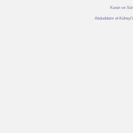
Kuran ve Sünn
Abduddaim el-Küheyl’in