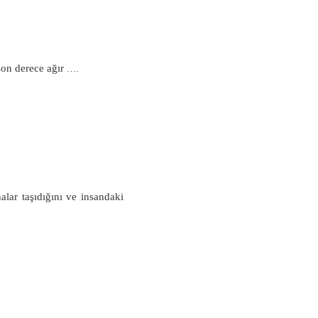
son derece ağır
….
lar taşıdığını ve insandaki