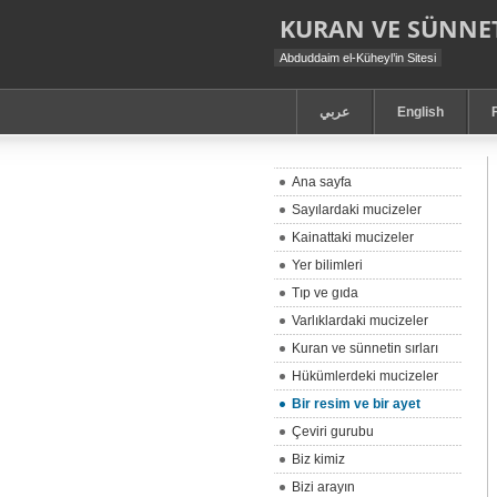
KURAN VE SÜNNET
Abduddaim el-Küheyl’in Sitesi
عربي
English
Ana sayfa
Sayılardaki mucizeler
Kainattaki mucizeler
Yer bilimleri
Tıp ve gıda
Varlıklardaki mucizeler
Kuran ve sünnetin sırları
Hükümlerdeki mucizeler
Bir resim ve bir ayet
Çeviri gurubu
Biz kimiz
Bizi arayın