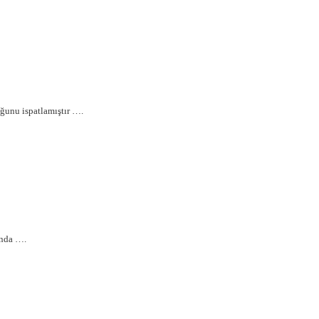
uğunu ispatlamıştır ….
ında ….