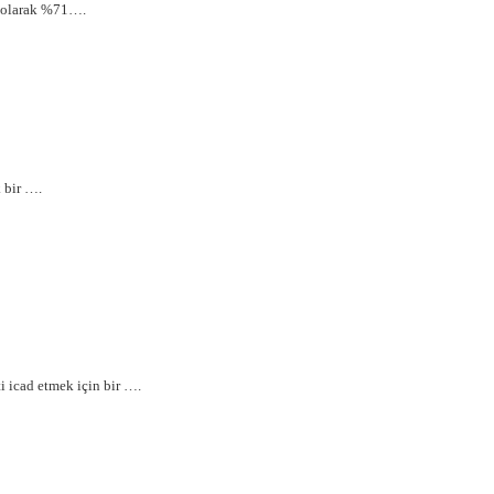
k olarak %71….
 bir
….
i icad etmek için bir ….