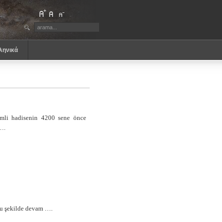
ληνικά
emli hadisenin 4200 sene önce
 ….
bu şekilde devam ….