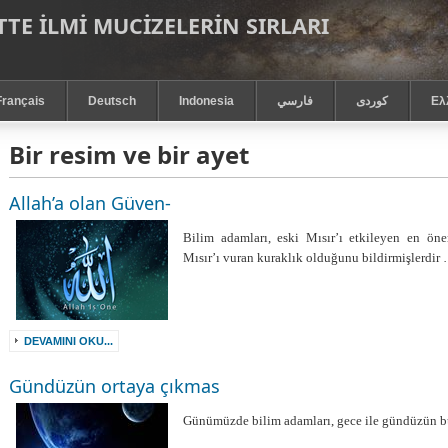
TE ILMI MUCIZELERIN SIRLARI
Français
Deutsch
Indonesia
فارسي
كوردى
Ελ
Bir resim ve bir ayet
Allah’a olan Güven-
Bilim adamları, eski Mısır’ı etkileyen en ön
Mısır’ı vuran kuraklık olduğunu bildirmişlerdir
DEVAMINI OKU...
Gündüzün ortaya çıkmas
Günümüzde bilim adamları, gece ile gündüzün 