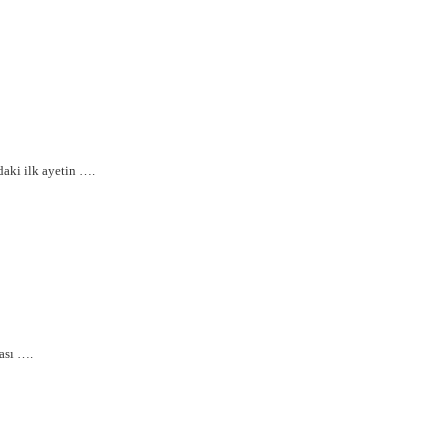
daki ilk ayetin ….
ması ….