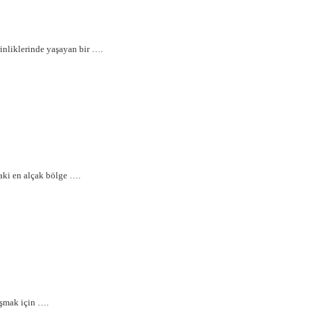
rinliklerinde yaşayan bir ….
aki en alçak bölge ….
uşmak için ….