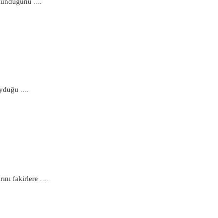
bulunduğunu
….
duyduğu
….
ını fakirlere
….