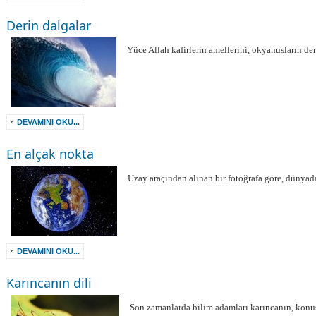
Derin dalgalar
Yüce Allah kafirlerin amellerini, okyanusların de
DEVAMINI OKU...
En alçak nokta
Uzay araçından alınan bir fotoğrafa gore, dünyad
DEVAMINI OKU...
Karıncanın dili
Son zamanlarda bilim adamları karıncanın, kon