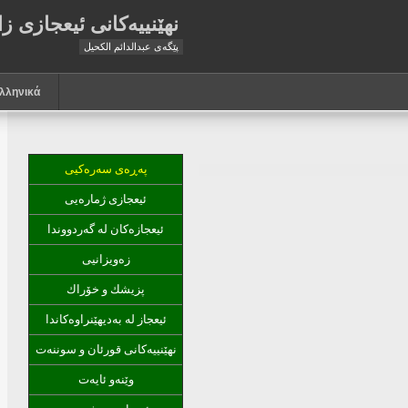
نهێنییه‌كانی ئیعجازی زا
پێگه‌ى عبدالدائم الكحيل
λληνικά
په‌ڕه‌ی سه‌ره‌كیی
ئیعجازی ژماره‌یی
ئیعجازه‌كان له‌ گه‌ردووندا
زه‌ویزانیی
پزیشك و خۆراك
ئیعجاز له‌ به‌دیهێنراوه‌كاندا
نهێنییه‌كانی قورئان و سوننه‌ت
وێنه‌و ئایه‌ت