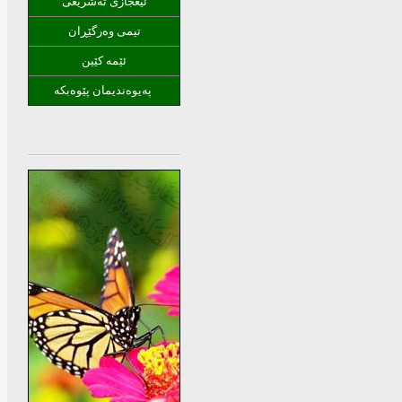
ئیعجازی ته‌شریعی
تیمی وه‌رگێڕان
ئێمه‌ كێین
په‌یوه‌ندیمان پێوه‌بكه‌