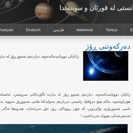
نستی له‌ قورئان و سوننه‌تدا
Ε
Türkçe
Indonesia
فارسي
Deutsch
Français
ده‌ركه‌وتنی ڕۆژ
زانایان دووپاتیده‌كه‌نه‌وه‌، دیارده‌ی شه‌وو ڕۆژ له‌ دی
زانایان دووپاتیده‌كه‌نه‌وه‌، دیارده‌ی شه‌وو ڕۆژ له‌ دیارده‌ ئاڵۆزه‌كانی سروشتن، ئه‌فسانه‌ی
هۆنراوه‌ته‌وه‌، به‌ڵام هیچ مرۆڤێك زانستی ده‌رباره‌ی به‌دوایه‌كدا هاتنی شه‌ووڕۆژ نه‌بووه‌، به‌ڵا
باسی شه‌ووڕۆژی بۆكردوین، كه‌ چۆن ڕووناكی ڕۆژ خۆر ده‌رده‌خات. هه‌روه‌ها ئه‌گه‌ر چین
ئه‌ستێره‌یه‌كی بچووك ده‌رده‌كه‌وت !