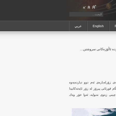
English
عربي
ارده‌ ئاڵۆزه‌كانی سروشتن....
 زۆرله‌باره‌ی ئه‌م دوو دیارده‌یه‌وه‌
م قورئانی پیرۆز له‌ زۆر ئایه‌ته‌كانیدا
ی زه‌وی نه‌بوایه‌، ئه‌وا خۆر وه‌ك