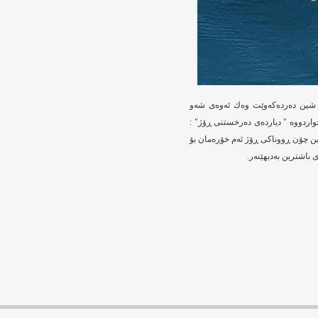
گی شین ده‌رده‌كه‌وێت وه‌ك ئه‌وه‌ی شه‌و
‌ خواردووه‌ " دیارده‌ی ده‌رخستنی ڕۆژ" :
 ده‌كه‌ین چۆن ڕووناكی ڕۆژ ئه‌م خۆره‌مان بۆ
 باشترین به‌دیهێنه‌ر.