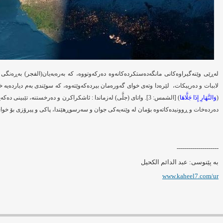
له‌ڕێی وێنه‌گیراوه‌كانی مانگه‌ده‌ستكرده‌كانه‌وه‌ ده‌ركه‌وتووه‌، كه‌ به‌ره‌به‌یان(الفجر) به‌ڕه‌ن
لاببات و ده‌ریبكات،
لێره‌دا وته‌ی خوای گه‌وره‌مان بیرده‌كه‌وێته‌وه‌، كه‌ سوێندی به‌م دیارده‌یه
(
وَالنَّهَارِ إِذَا جَلَّاهَا
) [الشمس: 3]. واتای (جلَّى) له‌زماندا : ئاشكراكرن و ده‌رخستنه‌، تێبینی
ده‌رده‌خات و ڕوونیده‌كاته‌وه‌ بۆمان له‌ وێنه‌یه‌كی جوان و سه‌رسوڕهێندا، پاكی و پیرۆزی بۆ خوای
---------------------
بە پێنوسی: عبد الدائم الكحيل
www.kaheel7.com/ur