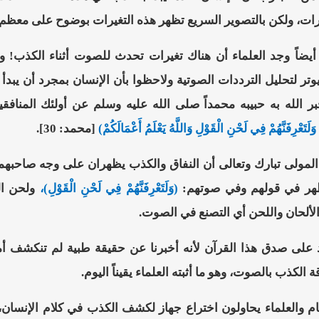
رات، ولكن بالتصوير السريع تظهر هذه التغيرات بوضوح على معظم 
يضاً وجد العلماء أن هناك تغيرات تحدث للصوت أثناء الكذب! و
تر لتحليل الترددات الصوتية ولاحظوا بأن الإنسان بمجرد أن يبدأ
بر الله به حبيبه محمداً صلى الله عليه وسلم عن أولئك المنا
َلَتَعْرِفَنَّهُمْ فِي لَحْنِ الْقَوْلِ وَاللَّهُ يَعْلَمُ أَعْمَالَكُمْ)
[محمد: 30].
 المولى تبارك وتعالى أن النفاق والكذب يظهران على وجه صاحبهم
ظهر في قولهم وفي صوتهم:
(وَلَتَعْرِفَنَّهُمْ فِي لَحْنِ الْقَوْلِ)،
ولحن ال
لألحان واللحن أي التصنع في الصوت.
لى صدق هذا القرآن لأنه أخبرنا عن حقيقة طبية لم تنكشف أمام
 الكذب بالصوت، وهو ما أثبته العلماء يقيناً اليوم.
ام والعلماء يحاولون اختراع جهاز لكشف الكذب في كلام الإنسان