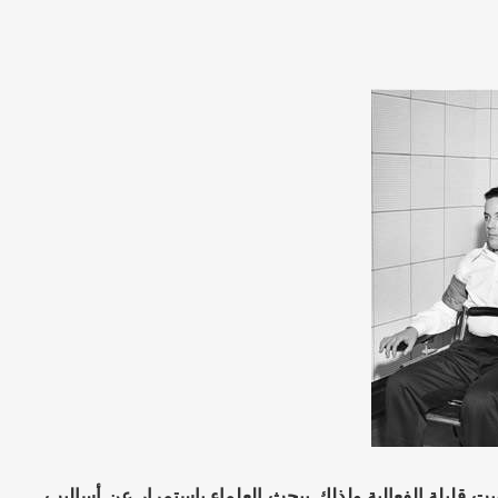
 قليلة الفعالية ولذلك يبحث العلماء باستمرار عن أساليب