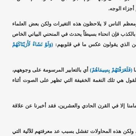
أجزاء الوجه.
معظم الناس لا يلاحظون هذه التغيرات ولكن بعض العلماء
 بالكذب فإن انحناء بسيطاً يحدث في المنحني البياني الخاص
فقين الذي يقولون عكس ما في قلوبهم:
(وَلَوْ نَشَاءُ لَأَرَيْنَاكَهُمْ
ا
(فَلَعَرَفْتَهُمْ بِسِيمَاهُمْ)
أي بالتعابير المرسومة على وجوههم،
قول هي تلك النغمة الخفيفة التي تظهر على الصوت أثناء
نا إلا في القرن الحادي والعشرين، فقد أخبرنا عن علاقة
، ولكن هذه المحاولات تفشل بسبب عد معرفتهم للآلية التي