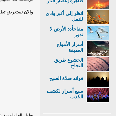
ظاهرة إعصار النار
والآن نستعرض تطو
انظر إلى أكبر وادي
للنمل
مفاجأة: الأرض لا
تدور
أسرار الأمواج
العميقة
الخشوع طريق
النجاح
فوائد صلاة الصبح
سبع أسرار لكشف
الكذب
حاول العلماء منذ 