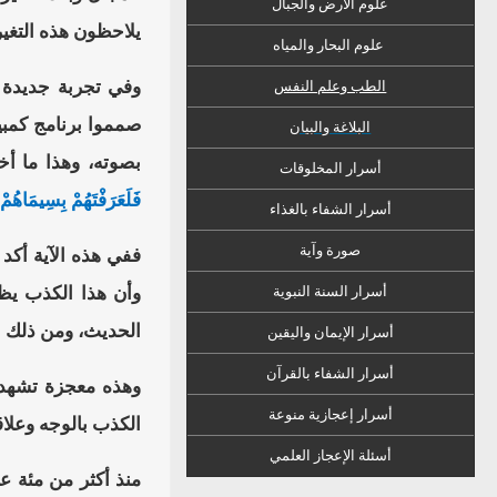
علوم الأرض والجبال
يلاحظون هذه التغي
علوم البحار والمياه
وفي تجربة جديدة أ
الطب وعلم النفس
صمموا برنامج كمبيو
البلاغة والبيان
بصوته، وهذا ما أخ
أسرار المخلوقات
فَلَعَرَفْتَهُمْ بِسِيمَاهُمْ و
أسرار الشفاء
ب
الغذاء
صورة وآية
ففي هذه الآية أكد
أسرار السنة النبوية
وأن هذا الكذب ي
الحديث، ومن ذلك ا
أسرار الإيمان واليقين
أسرار الشفاء بالقرآن
وهذه معجزة تشهد ع
أسرار إعجازية منوعة
الكذب بالوجه وعلاقة
أسئلة الإعجاز العلمي
منذ أكثر من مئة ع