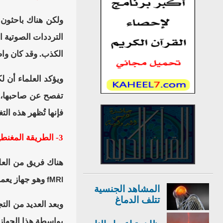
ولكن هناك باحثون
الترددات الصوتية ا
الكذب. وقد كان واضح
ويؤكد العلماء أن 
تفصح عن صاحبها، ول
فإنها تُظهر هذه ال
3- الطريقة المغنطيسية لكشف الكذب
هناك فريق من العل
وهو جهاز يعم
fMRI
المشاهد الجنسية
تتلف الدماغ
وبعد العديد من ال
بواسطة هذا الجهاز