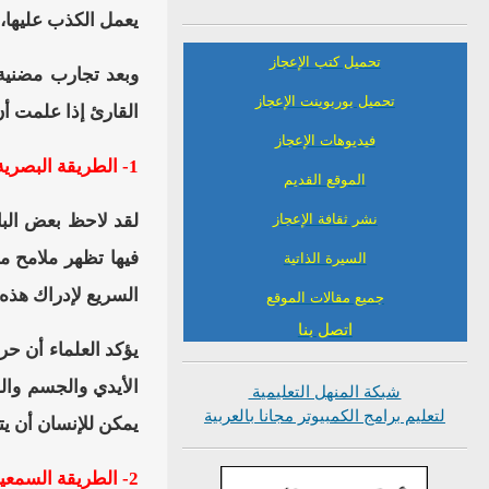
يعمل الكذب عليها، 
تحميل كتب الإعجاز
وبعد تجارب مضني
تحميل بوربوينت الإعجاز
القارئ إذا علمت أن
فيديوهات الإعجاز
1- الطريقة البصرية لكشف الكذب
الموقع القديم
نشر ثقافة الإعجاز
لقد لاحظ بعض البا
فيها تظهر ملامح م
السيرة الذاتية
السريع لإدراك هذه 
جميع مقالات الموقع
اتصل بنا
يؤكد العلماء أن ح
الأيدي والجسم وال
شبكة المنهل التعليمية
لتعليم برامج الكمبيوتر مجانا بالعربية
يمكن للإنسان أن ي
2- الطريقة السمعية لكشف الكذب