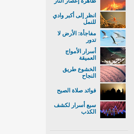
ظاهرة إعصار النار
انظر إلى أكبر وادي
للنمل
مفاجأة: الأرض لا
تدور
أسرار الأمواج
العميقة
الخشوع طريق
النجاح
فوائد صلاة الصبح
سبع أسرار لكشف
الكذب