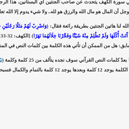
سورة الكهف يتحدث عن صاحب الجنتين أي البستانين، هذا الرجل أ
 وجل أن المال هو مال الله والرزق هو لله.. ولا شيء يدوم إلا الله تعا
ه لنا هاتين الجنتين بطريقة رائعة فقال: (
وَاضْرِبْ لَهُمْ مَثَلًا رَجُلَيْنِ جَ
 آَتَتْ أُكُلَهَا وَلَمْ تَظْلِمْ مِنْهُ شَيْئًا وَفَجَّرْنَا خِلَالَهُمَا نَهَرًا
) [الكهف: 32-33]. وهنا دعونا نتأمل كلمة (
سابق: هل من الممكن أن تأتي هذه الكلمة بين كلمات النص في المن
عدّ كلمات النص القرآني سوف نجده يتألف من 25 كلمة وكلمة (
بَي
نلاحظ أن قبل هذه الكلمة يوجد 12 كلمة وبعدها