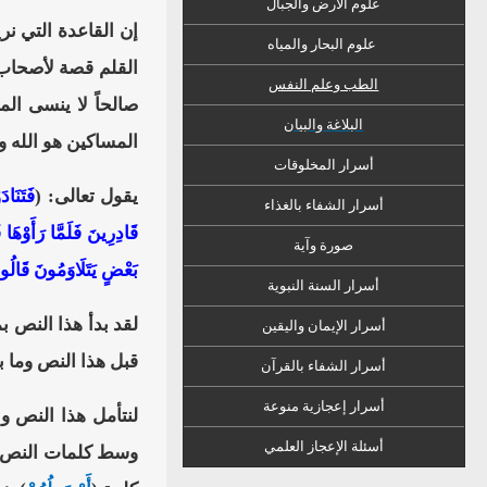
علوم الأرض والجبال
إن القاعدة التي نر
علوم البحار والمياه
القلم قصة لأصحاب 
الطب وعلم النفس
صالحاً لا ينسى ال
البلاغة والبيان
المساكين هو الله 
أسرار المخلوقات
يقول تعالى: (
فَتَنَاد
أسرار الشفاء
ب
الغذاء
قَادِرِينَ فَلَمَّا رَأَوْهَ
صورة وآية
بَعْضٍ يَتَلَاوَمُونَ قَالُوا يَ
أسرار السنة النبوية
لقد بدأ هذا النص 
أسرار الإيمان واليقين
قبل هذا النص وما 
أسرار الشفاء بالقرآن
أسرار إعجازية منوعة
لنتأمل هذا النص وب
أسئلة الإعجاز العلمي