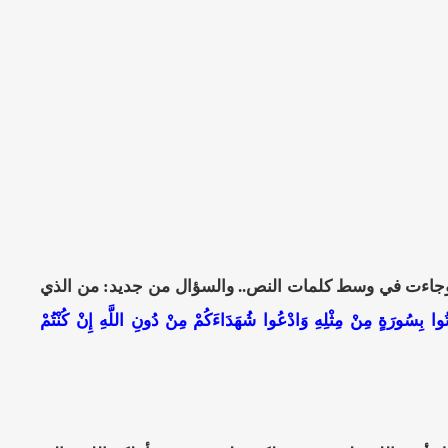
سط وجاءت في وسط كلمات النص.. والسؤال من جديد: من الذي
تُوا بِسُورَةٍ مِنْ مِثْلِهِ وَادْعُوا شُهَدَاءَكُمْ مِنْ دُونِ اللَّهِ إِنْ كُنْتُمْ