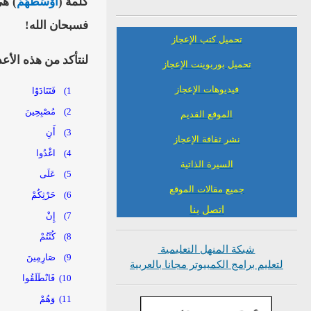
كلمة (
أَوْسَطُهُمْ
) هي ال
فسبحان الله!
تحميل كتب الإعجاز
لنتأكد من هذه الأع
تحميل بوربوينت الإعجاز
فيديوهات الإعجاز
1)
فَتَنَادَوْا
2)
مُصْبِحِينَ
الموقع القديم
3)
أَنِ
نشر ثقافة الإعجاز
4)
اغْدُوا
السيرة الذاتية
5)
عَلَى
جميع مقالات الموقع
6)
حَرْثِكُمْ
اتصل بنا
7)
إِنْ
8)
كُنْتُمْ
شبكة المنهل التعليمية
9)
صَارِمِينَ
لتعليم برامج الكمبيوتر مجانا بالعربية
10)
فَانْطَلَقُوا
11)
وَهُمْ