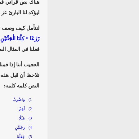
هناك نص قرآني في 
ليؤكد لنا البارئ عز
لنتأمل كيف وصف الل
زَرْعًا * كِلْتَا الْجَنَّتَيْنِ
فعلنا في المثال ال
العجيب أننا إذا قمنا ب
النص كلمة كلمة:
1)
وَاضْرِبْ
2)
لَهُمْ
3)
مَثَلًا
4)
رَجُلَيْنِ
5)
جَعَلْنَا