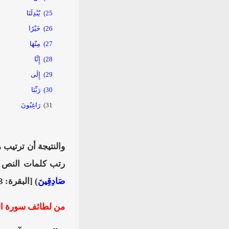
25)
يُبْدِلَنَا
26)
خَيْرًا
27)
مِنْهَا
28)
إِنَّا
29)
إِلَى
30)
رَبِّنَا
31)
رَاغِبُونَ
والنتيجة أن ترتيب
رتب كلمات النص ال
صَادِقِينَ
) [البقرة: 23].
من لطائف سورة ا