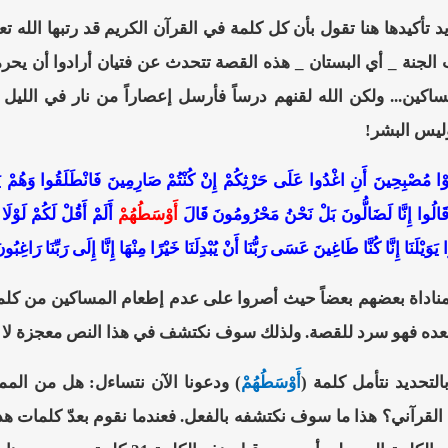
يد تأكيدها هنا تقول بأن كل كلمة في القرآن الكريم قد رتبها الله 
الجنة _ أي البستان _ هذه القصة تتحدث عن فتيان أرادوا أن يحرم
مساكين... ولكن الله لقنهم درساً فأرسل إعصاراً من نار في اللي
وليس البشر!
َوْا مُصْبِحِينَ أَنِ اغْدُوا عَلَى حَرْثِكُمْ إِنْ كُنْتُمْ صَارِمِينَ فَانْطَلَقُوا وَهُمْ يَتَ
ا قَالُوا إِنَّا لَضَالُّونَ بَلْ نَحْنُ مَحْرُومُونَ قَالَ
أَوْسَطُهُمْ
أَلَمْ أَقُلْ لَكُمْ لَوْلَا
وَيْلَنَا إِنَّا كُنَّا طَاغِينَ عَسَى رَبُّنَا أَنْ يُبْدِلَنَا خَيْرًا مِنْهَا إِنَّا إِلَى رَبِّنَا رَاغِبُون
بمناداة بعضهم بعضاً حيث أصروا على عدم إطعام المساكين من كلم
بعده فهو سرد للقصة. ولذلك سوف نكتشف في هذا النص معجزة لا ي
التحديد نتأمل كلمة (
أَوْسَطُهُمْ
) ودعونا الآن نتساءل: هل من الم