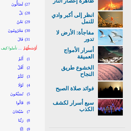
ظاهرة إعصار النار
27)
لَضَالُّونَ
28)
بَلْ
انظر إلى أكبر وادي
للنمل
29)
نَحْنُ
30)
مَحْرُومُونَ
مفاجأة: الأرض لا
تدور
31)
قَالَ
أَوْسَطُهُمْ
....
تأملوا كيف 
أسرار الأمواج
العميقة
1)
أَلَمْ
الخشوع طريق
2)
أَقُلْ
النجاح
3)
لَكُمْ
4)
لَوْلَا
فوائد صلاة الصبح
5)
تُسَبِّحُونَ
سبع أسرار لكشف
6)
قَالُوا
الكذب
7)
سُبْحَانَ
8)
رَبِّنَا
9)
إِنَّا