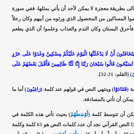
تعالى بطريقة معجزة لا يمكن لأحد أن يأتي بمثلها، ففي سورة
وا المساكين من المحصول الذي ورثوه من أبيهم وكان رجلاً
ل فأحرق البستان وكان الندم والعذاب وعلموا أن الذي يطعم
خَافَتُونَ أَنْ لَا يَدْخُلَنَّهَا الْيَوْمَ عَلَيْكُمْ مِسْكِينٌ وَغَدَوْا عَلَى حَرْدٍ
 تُسَبِّحُونَ قَالُوا سُبْحَانَ رَبِّنَا إِنَّا كُنَّا ظَالِمِينَ فَأَقْبَلَ بَعْضُهُمْ عَلَى
َ
) [القلم: 21-32].
ة (
فَتَنَادَوْا
) وينتهي النص في قولهم عند كلمة (
رَاغِبُونَ
) أما ما
مكن أن تأتي بالمصادفة.
مكن أن تتوسط كلمة (
أَوْسَطُهُمْ
) بحيث تأتي هذه الكلمة في
وسط كلمات النص القرآني؟ هذا ما سوف نكتشفه بالفعل. فعندما نقوم بعدّ كلمات هذا النص القرآني نجد أن عدد كلمات النص هو 63 كلمة وكلمة