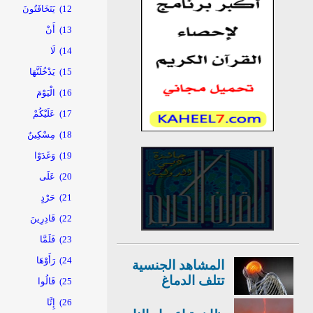
12)
يَتَخَافَتُونَ
13)
أَنْ
14)
لَا
15)
يَدْخُلَنَّهَا
16)
الْيَوْمَ
17)
عَلَيْكُمْ
18)
مِسْكِينٌ
19)
وَغَدَوْا
20)
عَلَى
21)
حَرْدٍ
22)
قَادِرِينَ
23)
فَلَمَّا
24)
رَأَوْهَا
المشاهد الجنسية
تتلف الدماغ
25)
قَالُوا
26)
إِنَّا