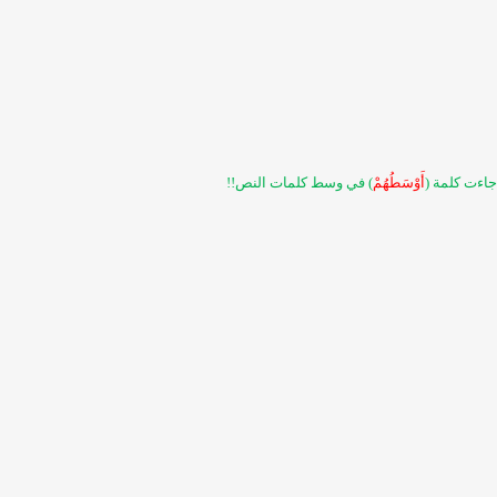
جاءت كلمة (
أَوْسَطُهُمْ
) في وسط كلمات النص!!