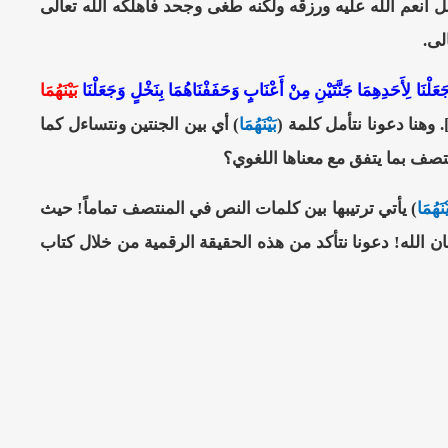
نعم الله عليه ورزقه ولكنه طغى وجحد فأهلكه الله تعالى
لى.
عَلْنَا لِأَحَدِهِمَا جَنَّتَيْنِ مِنْ أَعْنَابٍ وَحَفَفْنَاهُمَا بِنَخْلٍ وَجَعَلْنَا
بَيْنَهُمَا
بَيْنَهُمَا
) أي بين الجنتين ونتساءل كما
تصف بما يتفق مع معناها اللغوي؟
ْنَهُمَا
) يأتي ترتيبها بين كلمات النص في المنتصف تماماً! حيث
 يوجد 12 كلمة بالتمام والكمال فسبحان الله! دعونا نتأكد من هذه الحقيقة الرقمية من خلال كتاب