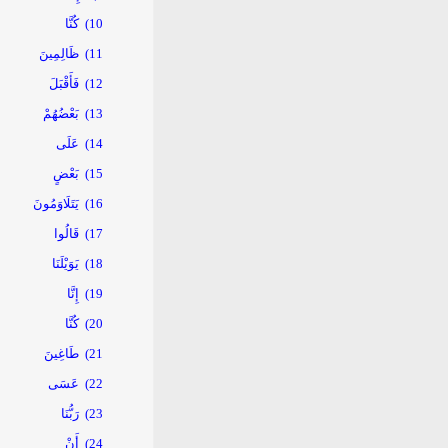
10)
كُنَّا
11)
ظَالِمِينَ
12)
فَأَقْبَلَ
13)
بَعْضُهُمْ
14)
عَلَى
15)
بَعْضٍ
16)
يَتَلَاوَمُونَ
17)
قَالُوا
18)
يَوَيْلَنَا
19)
إِنَّا
20)
كُنَّا
21)
طَاغِينَ
22)
عَسَى
23)
رَبُّنَا
24)
أَنْ