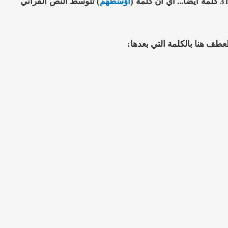
أَوْسَطُهُمْ
) تتوسط النص القرآني
عطف هنا بالكلمة التي بعدها: