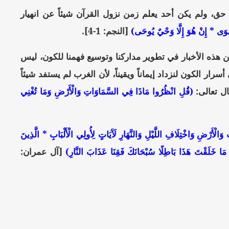
ى حق، ولم يكن أحد يعلم زمن نزول القرآن شيئاً عن انهيار
َوَى * إِنْ هُوَ إِلَّا وَحْيٌ يُوحَى)
[النجم: 1-4].
من هذه الأخبار في تطوير مداركنا وتوسيع فهمنا للكون، ليس
ر الكون لنزداد إيماناً ويقيناً، لأن الغرب لم يستفد شيئاً
ال تعالى:
(قُلِ انْظُرُوا مَاذَا فِي السَّمَاوَاتِ وَالْأَرْضِ وَمَا تُغْنِي
لْأَرْضِ وَاخْتِلَافِ اللَّيْلِ وَالنَّهَارِ لَآَيَاتٍ لِأُولِي الْأَلْبَابِ * الَّذِينَ
ا مَا خَلَقْتَ هَذَا بَاطِلًا سُبْحَانَكَ فَقِنَا عَذَابَ النَّارِ)
[آل عمران: