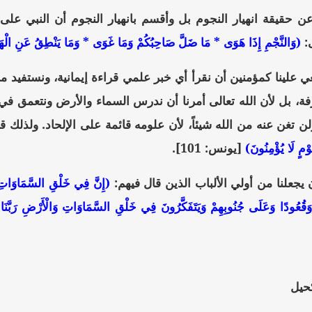
ه عن حقيقة انهيار النجوم بل وأقسم بانهيار النجوم أن النبي عل
ى:
(وَالنَّجْمِ إِذَا هَوَى * مَا ضَلَّ صَاحِبُكُمْ وَمَا غَوَى * وَمَا يَنْطِقُ عَنِ الْه
غي علينا كمؤمنين أن نقرأ أي خبر علمي قراءة إيمانية، ونستفيد 
 بل لأن الله تعالى أمرنا أن ندرس السماء والأرض ونتعمق في أسرا
 تغن عنه من الله شيئاً، لأن علومه قائمة على الإلحاد. ولذلك ق
وْمٍ لَا يُؤْمِنُونَ)
[يونس: 101].
 يجعلنا من أولي الألباب الذين قال فيهم:
(إِنَّ فِي خَلْقِ السَّمَاوَاتِ وَا
ا وَقُعُودًا وَعَلَى جُنُوبِهِمْ وَيَتَفَكَّرُونَ فِي خَلْقِ السَّمَاوَاتِ وَالْأَرْضِ رَبَّنَ
كحيل