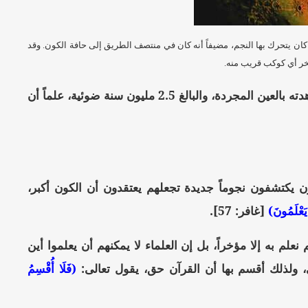
كان يتحرك بها النجم، مضيفاً أنه كان في منتصف الطريق إلى حافة الكون. وقد
بخر أي كوكب قريب منه.
وتجدر الإشارة إلى أن مسافة 7.5 بليون سنة ضوئية تفوق بكثير أبعد نجم أمكن مشاهدته بالعين المجردة، والبالغ 2.5 مليون سنة ضوئية، علماً أن
كون يكتشفون نجوماً جديدة تجعلهم يعتقدون أن الكون أكبر،
يَعْلَمُونَ)
[غافر: 57].
 نعلم به إلا مؤخراً، بل إن العلماء لا يمكنهم أن يعلموا أين
الى، ولذلك أقسم بها أن القرآن حق، يقول تعالى:
(فَلَا أُقْسِمُ