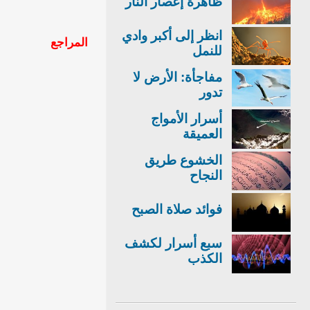
ظاهرة إعصار النار
انظر إلى أكبر وادي
المراجع
للنمل
مفاجأة: الأرض لا
تدور
أسرار الأمواج
العميقة
الخشوع طريق
النجاح
فوائد صلاة الصبح
سبع أسرار لكشف
الكذب