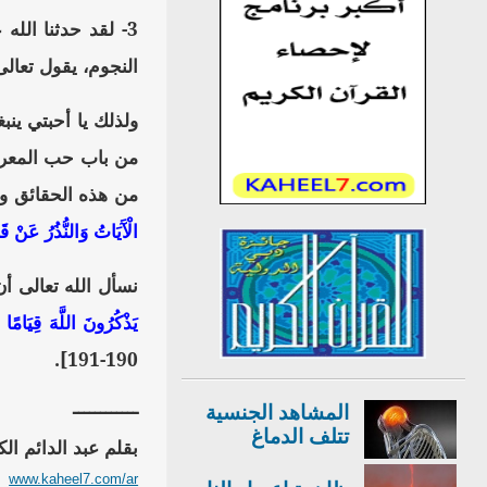
3- لقد حدثنا الل
النجوم، يقول تعال
ولذلك يا أحبتي ينب
من باب حب المعرفة،
من هذه الحقائق ولن
الْآَيَاتُ وَالنُّذُرُ عَنْ قَ
نسأل الله تعالى أن
يَذْكُرُونَ اللَّهَ قِيَامً
190-191].
ــــــــــــ
المشاهد الجنسية
تتلف الدماغ
بقلم عبد الدائم ال
www.kaheel7.com/ar