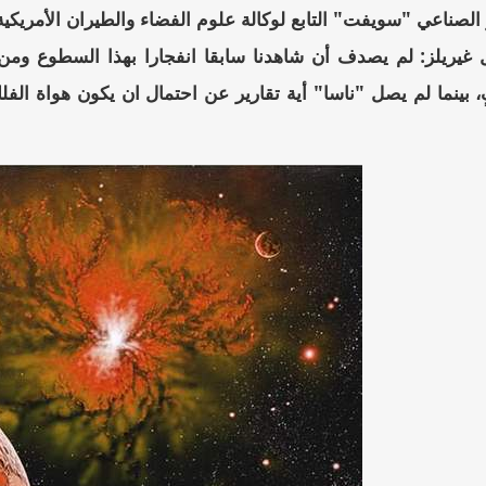
لصناعي "سويفت" التابع لوكالة علوم الفضاء والطيران الأمريكية 
ل غيريلز: لم يصدف أن شاهدنا سابقا انفجارا بهذا السطوع وم
بينما لم يصل "ناسا" أية تقارير عن احتمال ان يكون هواة الفل