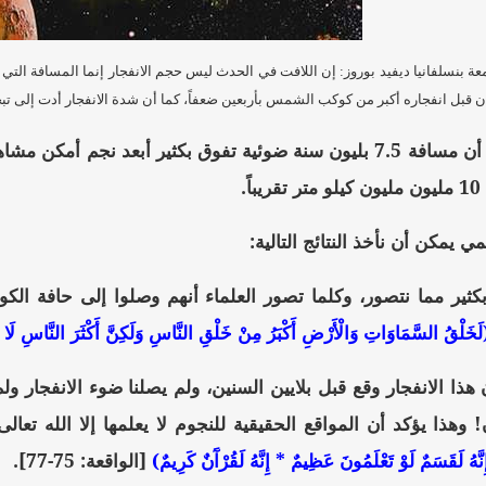
ة بنسلفانيا ديفيد بوروز: إن اللافت في الحدث ليس حجم الانفجار إنما المسافة التي 
ن قبل انفجاره أكبر من كوكب الشمس بأربعين ضعفاً، كما أن شدة الانفجار أدت إلى ت
.
ي يمكن أن نأخذ النتائج التالية:
 بكثير مما نتصور، وكلما تصور العلماء أنهم وصلوا إلى حافة ال
لَخَلْقُ السَّمَاوَاتِ وَالْأَرْضِ أَكْبَرُ مِنْ خَلْقِ النَّاسِ وَلَكِنَّ أَكْثَرَ النَّاسِ لَا 
ن هذا الانفجار وقع قبل بلايين السنين، ولم يصلنا ضوء الانفجار ولم
! وهذا يؤكد أن المواقع الحقيقية للنجوم لا يعلمها إلا الله تع
نَّهُ لَقَسَمٌ لَوْ تَعْلَمُونَ عَظِيمٌ * إِنَّهُ لَقُرْآَنٌ كَرِيمٌ)
[الواقعة: 75-77].