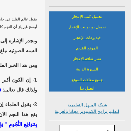
تحميل كتب الإعجاز
يقول عالم الفلك في جامع
أوضح غيريلز أن النجم كا
تحميل بوربوينت الإعجاز
فيديوهات الإعجاز
الموقع القديم
السنة الضوئية تبلغ 10 مليون مليون كيلو متر تقريباً
نشر ثقافة الإعجاز
ومن هذا الخبر العلم
السيرة الذاتية
1- إن الكون أكبر
جميع مقالات الموقع
اتصل بنا
ولذلك قال تعالى:
(
2- يقول العلماء إ
شبكة المنهل التعليمية
لتعليم برامج الكمبيوتر مجانا بالعربية
يقع هذا النجم الآن
بِمَوَاقِعِ النُّجُومِ * وَإِ