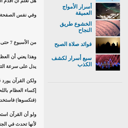
هل تعلم أن أقدم ا
أسرار الأمواج
العميقة
وفي نفس الصفحة 
الخشوع طريق
النجاح
من الأسبوع 7 حتى الأسبوع 7.5 تبدأ الأوتار بوصل العضلات إلى العظام كما تظهر مفاصل الركبتين.
فوائد صلاة الصبح
وهذا يعني أن العظا
سبع أسرار لكشف
الكذب
يدل على سرعة التتا
ولكن القرآن يورد ق
إكساء العظام باللح
(فنكسوها) فاستخدم 
ولو أن القرآن است
لأنها تحدث في الجن