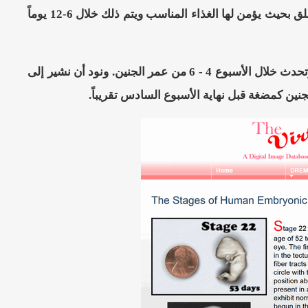
تأخذ عدة أيام. بعد ذلك تتشكل العلقة التي تتعلق بجدار الرحم وتختار أفضل مكان للتعلق بحيث يؤمن لها الغذاء المناسب ويتم ذلك خلال 6-12 يوماً
ثم تتحول العلقة إلى ما يشبه قطعة اللحم الممضوغة وهذه المرحلة تدعى المضغة.. وتحدث خلال الأسبوع 4 - 6 من عمر الجنين. ونود أن نشير إلى
جنين كمضغة قبل نهاية الأسبوع السادس تقريباً.