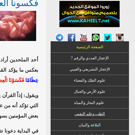
فكسونا العظ
الصفحة الرئيسية
الإعجاز العددي والرقم 7
أحد الملحدين أراد 
الإعجاز التشريعي والغيبي
بعكس ما يؤكد القرآ
عِظَامًا
فَكَسَوْنَا الْعِظ
علوم الفلك والفضاء
علوم الأرض والجبال
ويقول: إذاً القرآن
علوم البحار والمياه
التي تؤكد أنه من ع
الطب وعلم النفس
بعض المؤمنين بسهول
البلاغة والبيان
في البداية دعونا نت