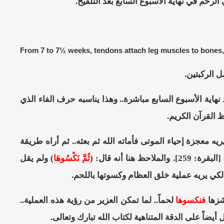
حم في نهاية الأسبوع السابع بعد التلقيح.
From 7 to 7½ weeks, tendons attach leg muscles to bones,
هاية الأسبوع السابع مباشرة.. وهذا يناسبه حرف الفاء الذي
ظ القرآن الكريم.
ه معجزة إحياء الموتى فأماته الله ثم بعثه.. ثم أراه طريقة
)
[البقرة: 259]. والملاحظ هنا أنه قال: (
ثُمَّ نَكْسُوهَا
) ولم يقل
 لكي يريه عملية خلق العظام وكسوتها باللحم.
شزها
فنكسوها
لحماً.. لما تمكن العزير من رؤية هذه العملية..
اً على الدقة المتناهية لكتاب الله تبارك وتعالى.