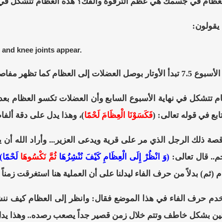
لعظام في جسمك هي عظم الترقوة والفك؟ هذه العظام تتشكل في الر
يقولون:
 and knee joints appear.
م تتشكل في نهاية الأسبوع السابع وأن العضلات تكسو العظام بعد ن
بع في قوله تعالى:
(
فَكَسَوْنَا الْعِظَامَ لَحْمًا
)، وهذا يدل على دقة ألفا
صة ذلك الرجل الذي مر على قرية ويدعى العزير... وأراد الله أن يري
م.. قال تعالى:
(وَ انْظُرْ إِلَى الْعِظَامِ كَيْفَ نُنْشِزُهَا
ثُمَّ نَكْسُوهَا
لَحْمًا
(ثم) بدلاً من حرف الفاء ليدلنا على أن العملية هنا استغرقت زمناً
خدم حرف الفاء في هذا الموضع فقال: وانظر إلى العظام كيف نن
ين بشكل خاطف وتتم خلال زمن قصير جداً يصعب رصده.. وهذا يدل أيض