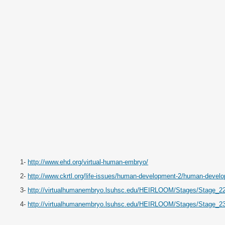
1-
http://www.ehd.org/virtual-human-embryo/
2-
http://www.ckrtl.org/life-issues/human-development-2/human-develo
3-
http://virtualhumanembryo.lsuhsc.edu/HEIRLOOM/Stages/Stage_22
4-
http://virtualhumanembryo.lsuhsc.edu/HEIRLOOM/Stages/Stage_23