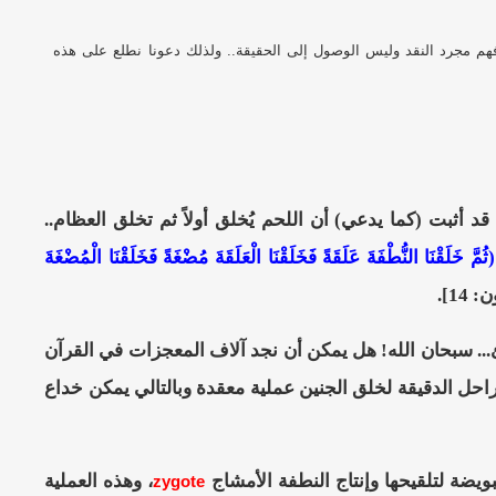
فهم مجرد النقد وليس الوصول إلى الحقيقة.. ولذلك دعونا نطلع على هذه
د أثبت (كما يدعي) أن اللحم يُخلق أولاً ثم تخلق العظام..
(ثُمَّ خَلَقْنَا النُّطْفَةَ عَلَقَةً فَخَلَقْنَا الْعَلَقَةَ مُضْغَةً فَخَلَقْنَا الْمُضْغَةَ
 14]
.
خطئ... سبحان الله! هل يمكن أن نجد آلاف المعجزات في القرآن
مراحل الدقيقة لخلق الجنين عملية معقدة وبالتالي يمكن خداع
لبويضة لتلقيحها وإنتاج النطفة الأمشاج
، وهذه العملية
zygote