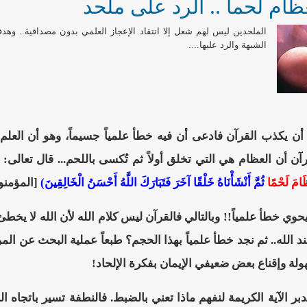
ام لحماً .. الرد على ملحد
الملحدين ليس لهم شعل إلا انتقاد الإعجاز العلمي بدون مصداقية.. وهد
الشبهة والرد عليها....
أن يكذب القرآن فادعى أن فيه خطأ علمياً جسيماً، وهو أن العلم ق
ن أن العظام هي التي تخلق أولاً ثم تُكسى باللحم... قال تعالى:
َامَ لَحْمًا
ثُمَّ أَنْشَأْنَاهُ خَلْقًا آخَرَ فَتَبَارَكَ اللَّهُ أَحْسَنُ الْخَالِقِينَ)
[المؤمنون:
 يحوي خطأ علمياً!! وبالتالي فالقرآن ليس كلام الله لأن الله لا ي
ند الله.. ثم نجد خطأ علمياً بهذا الحجم؟ طبعاً عملية البحث عن ال
ة وإقناع بعض ضعيفي الإيمان بفكرة الإلحاد!
دبر الآية الكريمة لنفهم ماذا تعني بالضبط. فالنطفة تسير باتجاه ا