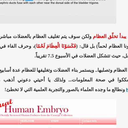
يبدأ تخلّق العظام
ولكن سوف يتم تغليف العظام بالعضلات مباشرة 
ا العظام لحماً) بل قال: (
فَكَسَوْنَا الْعِظَامَ لَحْمًا
)، وحرف الفاء في
حيث تتشكل العضلات في الأسبوع 7.5 تقريباً.
لعظام وتصلبها.. ويستمر بناء العضلات وتغليفها للعظام عدة أسابيع.
كوا في صحة المعلومات... ولذلك ي
ا
أحيتي دعوني أذهب م
ونطالع ما وجده العلماء بالصور والتجربة العلمية التي لا تخطئ!