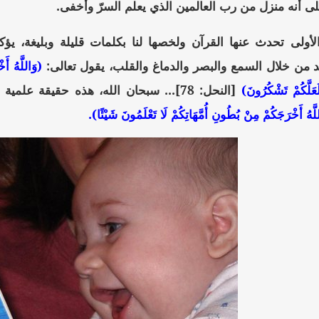
لى أنه منزل من رب العالمين الذي يعلم السرّ وأخفى.
الأولى تحدث عنها القرآن ولخصها لنا بكلمات قليلة وبليغة، يؤكد
د من خلال السمع والبصر والدماغ والقلب، يقول تعالى:
(وَاللَّهُ أَ
 لَعَلَّكُمْ تَشْكُرُونَ)
[النحل: 78]... سبحان الله، هذه حقيقة ع
َّهُ أَخْرَجَكُمْ مِنْ بُطُونِ أُمَّهَاتِكُمْ لَا تَعْلَمُونَ شَيْئًا).