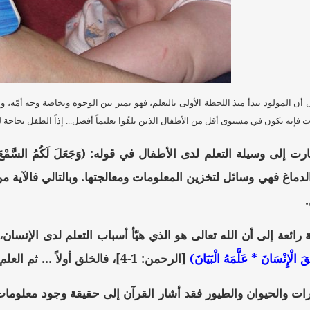
أن المولود يبدأ منذ اللحظة الأولى بالتعلم، فهو يميز بين الوجوه وبخاصة وجه أمّه، 
ت فإنه يكون في مستوى أقل من الأطفال الذين تلقّوا تعليماً أفضل... إذاً الطفل بحاجة
 إلى وسيلة التعلم لدى الأطفال في قوله: (وَجَعَلَ لَكُمُ السَّمْعَ وَا
الدماغ فهي وسائل لتخزين المعلومات ومعالجتها. وبالتالي فالآية م
 رائعة إلى أن الله تعالى هو الذي هيّأ أسباب التعلم لدى الإنسا
َ الْإِنْسَانَ * عَلَّمَهُ الْبَيَانَ)
[الرحمن: 1-4]، فالخلق أولاً ... ثم العلم
ات والحيوان والطيور فقد أشار القرآن إلى حقيقة وجود معلومات 