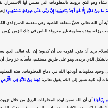
يشاء وهو الذي يزودها بالمعلومات التي تضمن لها الاستمرار، ي
ُمْ مَا مِنْ دَابَّةٍ إِلَّا هُوَ آَخِذٌ بِنَاصِيَتِهَا إِنَّ رَبِّي عَلَى صِرَاطٍ مُسْتَقِيمٍ)
[هود:
ية أن الله تعالى خصَّ منطقة الناصية وهي مقدمة الدماغ لدى الك
سب رزقه. وهذه معلومة غير معروفة للناس في ذلك الزمن (زمن ن
لسلام يريد أن يقول لقومه بعد أن كذبوه: إن الله تعالى الذي ي
الشكل الذي يريده، وهو على طريق مستقيم، فأسأله عز وجل أن 
إلى وجود معلومات أودعها الله في دماغ المخلوقات، هذه المعلوم
ناك آية ثانية تشير إلى ذلك، يقول تعالى:
(وَمَا مِنْ دَابَّةٍ فِي الْأَرْضِ إِل
ِ رِزْقُهَا)
أي أن الله ضمن لهذه المخلوقات الرزق من خلال تزويدها
لا ذلك لهلكت هذه الكائنات منذ ملايين السنين... فهل نشكر الله تع