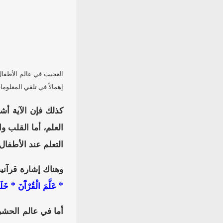
العجيب في عالم الأطفال 
إهمالاً في تلقي المعلوما
كذلك فإن الآية أشارت
العلم، أما القلب و
التعلم عند الأطفال.
وهناك إشارة قرآنية
* عَلَّمَ الْقُرْآَنَ * خَلَق
أما في عالم الحشر