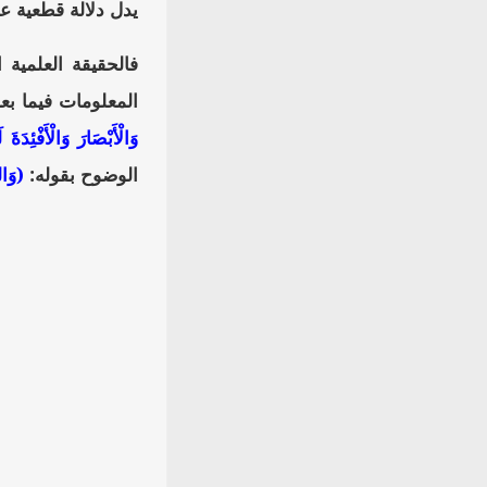
يدل دلالة قطعية ع
فالحقيقة العلمية 
المعلومات فيما بع
وَالْأَبْصَارَ وَالْأَفْئِدَةَ
الوضوح بقوله:
(وَالل