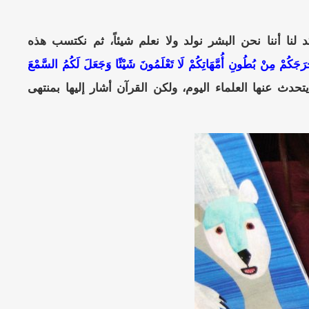
 لنا أننا نحن البشر نولد ولا نعلم شيئاً، ثم نكتسب هذه
خْرَجَكُمْ مِنْ بُطُونِ أُمَّهَاتِكُمْ لَا تَعْلَمُونَ شَيْئًا وَجَعَلَ لَكُمُ السَّمْعَ
لمية يتحدث عنها العلماء اليوم، ولكن القرآن أشار إليها بمنتهى