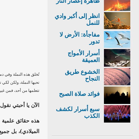
ظاهرة إعصار النار
انظر إلى أكبر وادي
للنمل
مفاجأة: الأرض لا
تدور
أسرار الأمواج
العميقة
الخشوع طريق
تُخلق هذه النملة وفي دم
النجاح
تحبها النملة، ولكن لكي 
تتعلمها من أحد، فمن غير
فوائد صلاة الصبح
الآن يا أحبتي نقول:
سبع أسرار لكشف
الكذب
هذه حقائق علمية ل
الميلادي)، بل جمي