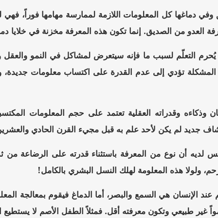
لق وفي دماغها كل المعلومات اللازمة لممارسة مهامها فوراً، فهي
ة العدو من الصديق. إنما تكون هذه المعرفة مخزنة في خلايا دما
ُحرم التعلّم لسبب ما فإنه سيتعرض لمشاكل في النمو والعقل 
 المشكلة تؤدي إلى عدم القدرة على اكتساب معلومات جديدة، وبا
ان وذكاءه وقدراته العقلية تعتمد على حجم المعلومات المكتسب
شاف جديد لم يكن لأحد علم به قبل مجيء القرن الحادي والعشرين
ليس لديه أن نوع من المعرفة باستثناء قدرته على الرضاعة من 
حم، ولولا هذه المعلومة لهلك النسل البشري بالكامل!
لم عند الإنسان هي السمع والبصر، أما الدماغ فيقوم بمعالجة ال
اً غير طبيعي وتكون معرفته أقل. فمثلاً الطفل الأصم لا يستطيع ا