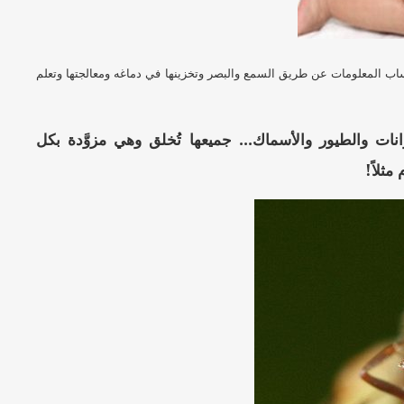
كتساب المعلومات عن طريق السمع والبصر وتخزينها في دماغه ومعالجتها وتعلم
انات والطيور والأسماك... جميعها تُخلق وهي مزوَّدة بكل
ثلاً!