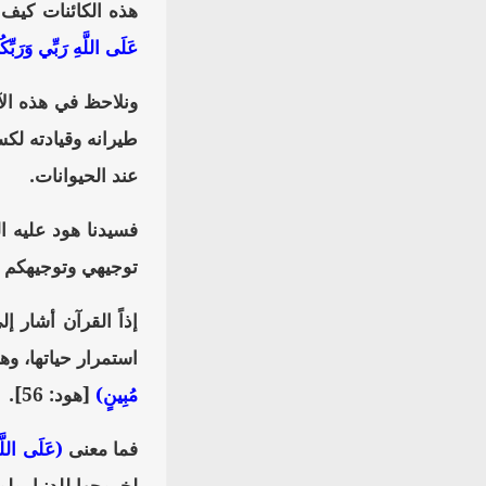
هذه الكائنات كيف 
عَلَى اللَّهِ رَبِّي وَرَبِّك
ونلاحظ في هذه الآ
طيرانه وقيادته لك
عند الحيوانات.
فسيدنا هود عليه ا
توجيهي وتوجيهكم ب
إذاً القرآن أشار 
استمرار حياتها، وه
مُبِينٍ)
[هود: 56].
فما معنى
(عَلَى اللَّه
لخروجها للدنيا، ولو