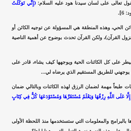
قول تعالى على لسان سيدنا هود عليه السلام:
(إِنِّي تَوَكَّلْتُ
 6].
ائن الحي، وهذه المنطقة هي المسؤولة عن توجيه الكائن أو
زول القرآن)، ولكن القرآن تحدث بوضوح عن أهمية الناصية
سيطر على كل الكائنات الحية ويوجهها كيف يشاء، قادر على
يوجهني للطريق المستقيم الذي يرضاه لي...
ات طبعاً مهمة لضمان الرزق لهذه الكائنات وبالتالي ضمان
َّا عَلَى اللَّهِ رِزْقُهَا وَيَعْلَمُ مُسْتَقَرَّهَا وَمُسْتَوْدَعَهَا كُلٌّ فِي كِتَابٍ
 بالبرامج والمعلومات التي ستستخدمها منذ اللحظة الأولى
الى على هذه النعمة نعمة التعلم التي وهبنا إياها؟