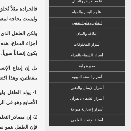
علوم الأرض والجبال
فالجرادة مثلاً تُخ
علوم البحار والمياه
وليست بحاجة لمعرف
الطب وعلم النفس
ولكن الطفل الذي ي
البلاغة والبيان
أجزاء الدماغ، هذه
أسرار المخلوقات
يكون إنساناً سوياً.
أسرار الشفاء
ب
الغذاء
صورة وآية
بل إن إبداع الإنس
بنقطتين، وهذا اكت
أسرار السنة النبوية
أسرار الإيمان واليقين
1- يولد الطفل و
أسرار الشفاء بالقرآن
الأصابع وهو في الر
أسرار إعجازية منوعة
2- إن مصادر التع
أسئلة الإعجاز العلمي
فإن الطفل ينمو نمو