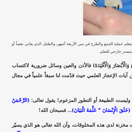
ويتعلم عملية الجمع والطرح في سن الأربعة أشهر، والطفل الذي يعاني نقصاً أو
 لمصدر خارجي للتعلم.
لْأَبْصَارَ وَالْأَفْئِدَةَ) فالأذن والعين وسائل ضرورية لاكتساب
ن آيات الإعجاز العلمي حيث قدّمت لنا سبقاً علمياً في مجال
ن، وليست الطبيعة أو التطور المزعوم! يقول تعالى:
(الرَّحْمَنُ
(خَلَقَ الْإِنْسَانَ * عَلَّمَهُ الْبَيَانَ)
... فسبحان الله!
مخزنة لدى هذه المخلوقات، وأن الله تعالى هو الذي يسيّر