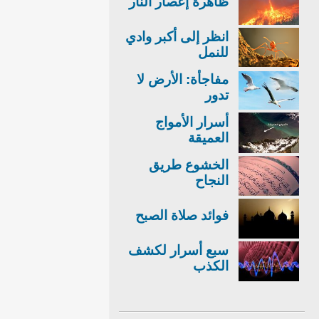
ظاهرة إعصار النار
انظر إلى أكبر وادي
للنمل
مفاجأة: الأرض لا
تدور
أسرار الأمواج
العميقة
الخشوع طريق
النجاح
فوائد صلاة الصبح
سبع أسرار لكشف
الكذب