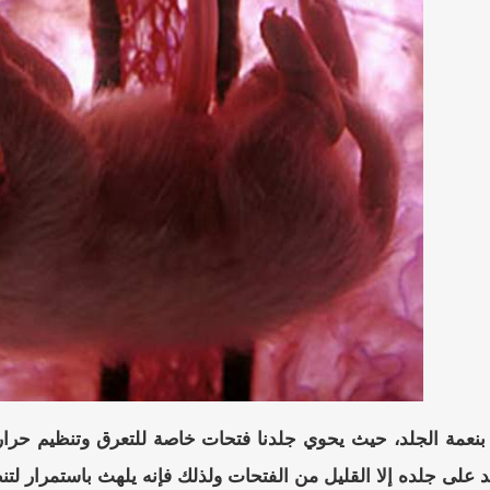
نا بنعمة الجلد، حيث يحوي جلدنا فتحات خاصة للتعرق وتنظيم حرا
جد على جلده إلا القليل من الفتحات ولذلك فإنه يلهث باستمرار ل