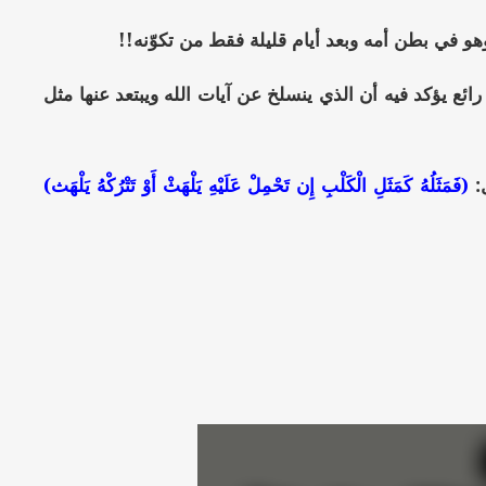
رائع يؤكد فيه أن الذي ينسلخ عن آيات الله ويبتعد عنها مثل
(فَمَثَلُهُ كَمَثَلِ الْكَلْبِ إِن تَحْمِلْ عَلَيْهِ يَلْهَثْ أَوْ تَتْرُكْهُ يَلْهَث)