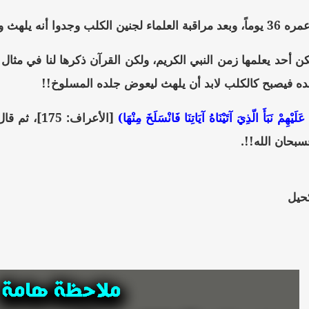
عد أيام قليلة فقط من تكوّنه!!
ن أحد يعلمها زمن النبي الكريم، ولكن القرآن ذكرها لنا في مثال 
ه فيصبح كالكلب لابد أن يلهث ليعوض جلده المسلوخ!!
َلَيْهِمْ نَبَأَ الّذِيَ آتَيْنَاهُ آيَاتِنَا فَانْسَلَخَ مِنْهَا)
[الأعراف: 175]، ثم قال:
كحيل