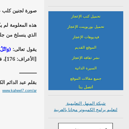
صورة لجنين كلب عمره 36 يوماً، وبعد مراقبة العلماء لجنين الكلب وجدوا أنه يلهث وهو في بطن أمه وب
تحميل كتب الإعجاز
هذه المعلومة لم يك
تحميل بوربوينت الإعجاز
الذي ينسلخ من جلد
فيديوهات الإعجاز
الموقع القديم
يقول تعالى:
(وَاتْلُ ع
[الأعراف: 176]، فسبحان الله!!.
نشر ثقافة الإعجاز
السيرة الذاتية
ــــــــــــ
جميع مقالات الموقع
بقلم عبد الدائم ال
اتصل بنا
www.kaheel7.com/ar
شبكة المنهل التعليمية
لتعليم برامج الكمبيوتر مجانا بالعربية