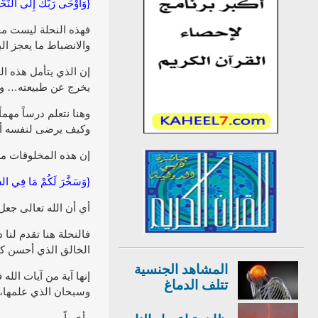
{وَأَوْحَى رَبُّكَ إِلَى النَّحْ
فهذه النحلة ليست مخل
والانضباط ما يعجز الب
إن الذي يتأمل هذه ال
يخرج عن طبيعته… ولذ
وهنا نتعلم درساً مهما
وكيف يرضى لنفسه أن 
إن هذه المخلوقات مسخ
{وَسَخَّرَ لَكُمْ مَا فِي الس
أي أن الله تعالى جعل 
فالنحلة هنا تقدم لنا
الخالق الذي أحسن ك
المشاهد الجنسية
إنها آية من آيات الل
تتلف الدماغ
وسبحان الذي علمها، و
وأخيراً…