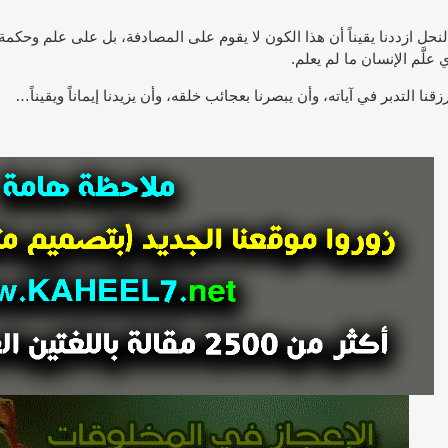
النحل ازددنا يقيناً أن هذا الكون لا يقوم على المصادفة، بل على علم وحك
علَّم الإنسان ما لم يعلم.
قنا التدبر في آياته، وأن يبصرنا بعجائب خلقه، وأن يزيدنا إيماناً ويقيناً…