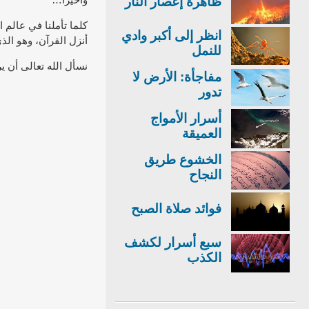
ظاهرة إعصار النار
كلما تأملنا في عالم 
انظر إلى أكبر وادي
أنزل القرآن، وهو الذي 
للنمل
نسأل الله تعالى أن يرز
مفاجأة: الأرض لا
تدور
أسرار الأمواج
العميقة
الخشوع طريق
النجاح
فوائد صلاة الصبح
سبع أسرار لكشف
الكذب