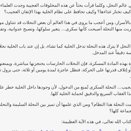
 عالم النحل، وكلما قرأت بحثاً عن هذه المخلوقات العجيبة وجدت العلما
ف تختار غذاءها؟ وكيف تحافظ على نظام الخلية بهذا الإتقان العجيب؟
الأسرار، ومن أعجب ما يروى في هذا العالم أن بعض النحلات قد تتناول مو
ت منها النحلة أصبحت كأنها سكرى… يتغير سلوكها، وتصبح عدوانية، وتفسد 
لنحل لا يترك هذه النحلة تدخل الخلية كما تشاء، بل إن عند باب الخلية
 دقيقاً عند المدخل.
ة بهذه المادة المسكرة، فإن النحلات الحارسات يحتجزنها مباشرة، ويمنعن
و إتلاف قدرتها على الحركة، فتظل عاجزة لمدة يومين أو ثلاثة، حتى يزول ت
لعجيب… النحلة السكرى تُمنع من الدخول، لأن وجودها داخل الخلية خطر ع
 العقاب السريع والدقيق لحماية الخلية كلها.
ت النحلة هذا النظام؟ ومن الذي علمها أن تميز بين النحلة السليمة والنحلة
جماعة كلها؟
اب الله تعالى، في هذه الآية العظيمة: