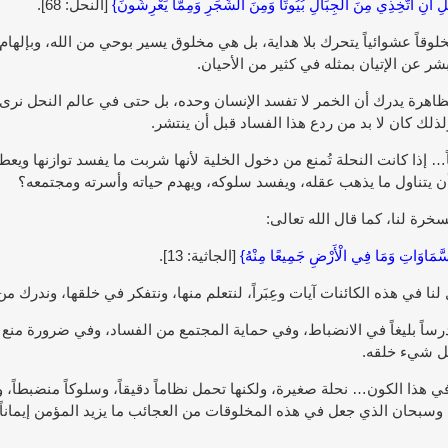
لِ أَنِ اتَّخِذِي مِنَ الْجِبَالِ بُيُوتًا وَمِنَ الشَّجَرِ وَمِمَّا يَعْرِشُونَ}
[النحل: 68].
وقاً عشوائياً يتحرك بلا هداية، بل هي مخلوق يسير بوحي من الله، وبإله
شر عن الإتيان بمثله في كثير من الأحيان.
ظاهرة يدرك أن الخمر لا تفسد الإنسان وحده، بل حتى في عالم النحل نرى 
لك كان لا بد من ردع هذا الفساد قبل أن ينتشر.
ً… إذا كانت النحلة تُمنع من دخول الخلية لأنها شربت ما يفسد توازنها ويعط
يتناول ما يذهب عقله، ويفسد سلوكه، ويهدم حياته وأسرته ومجتمعه؟
رة لنا، كما قال الله تعالى:
َّمَاوَاتِ وَمَا فِي الْأَرْضِ جَمِيعًا مِنْهُ}
[الجاثية: 13].
لنا في هذه الكائنات آيات وعِبَراً، لنتعلم منها، ونتفكر في خلقها، وندرك 
 درساً بليغاً في الانضباط، وفي حماية المجتمع من الفساد، وفي ضرورة من
ل شيء خلقه.
ه في هذا الكون… نحلة صغيرة، ولكنها تحمل نظاماً دقيقاً، وسلوكاً منضبطا
سبحان الذي جعل في هذه المخلوقات من العجائب ما يزيد المؤمن إيماناً وي