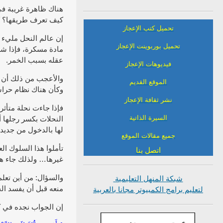
هناك ظاهرة غريبة في
كيف تعرف طريقها؟ كي
تحميل كتب الإعجاز
إن عالم النحل مليء ب
تحميل بوربوينت الإعجاز
مادة مسكرة، فإذا شرب
عقله بسبب الخمر.
فيديوهات الإعجاز
والأعجب من ذلك أن ا
الموقع القديم
وكأن هناك نظام حراسة
نشر ثقافة الإعجاز
فإذا جاءت نحلة متأثر
السيرة الذاتية
النحلات بكسر رجلها أ
لها بالدخول من جديد.
جميع مقالات الموقع
تأملوا هذا السلوك ا
اتصل بنا
غيرها… ولذلك جاء هذا
والسؤال: من أين تعلم
شبكة المنهل التعليمية
منعه قبل أن يفسد ال
لتعليم برامج الكمبيوتر مجانا بالعربية
إن الجواب نجده في كت