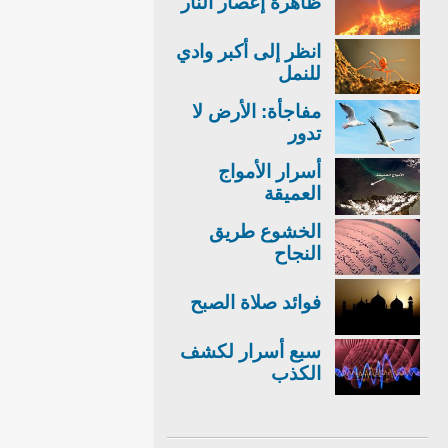
ظاهرة إعصار النار
انظر إلى أكبر وادي
للنمل
مفاجأة: الأرض لا
تدور
أسرار الأمواج
العميقة
الخشوع طريق
النجاح
فوائد صلاة الصبح
سبع أسرار لكشف
الكذب