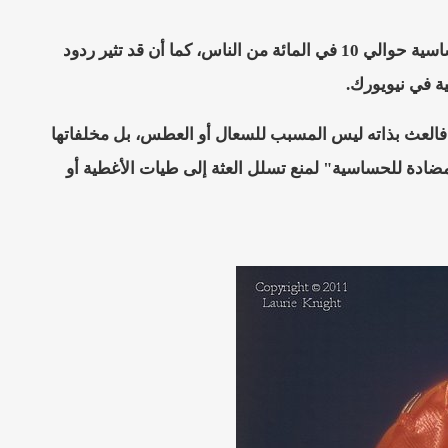
إن البق ليس "الآفة" الوحيدة التي قد تغزو فراشك، فهناك أيضاً عثة الغار الذي تثير حساسية حوالي 10 في المائة من الناس، كما أن قد تثير ردود
ة في نيويورك.
 فالعث بذاته ليس المسبب للسعال أو العطس، بل مخلفاتها
ادة للحساسية" لمنع تسلل العثة إلى طيات الأغطية أو