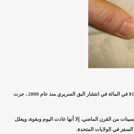
ويشير تقرير "الرابطة الوطنية لإدارة الآفات" في الولايات المتحدة، إلى ارتفاع بنسبة 81 في المائة في انتشار البق السريري منذ عام 2000 ، جرت
ات من القرن الماضي، إلا أنها عادت اليوم وبقوة، ويعلل
السفر في الولايات المتحدة.