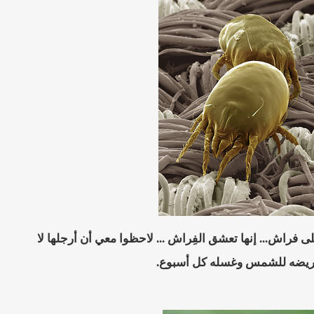
ات الصغيرة جداً مكبرة 500 مرة، وهي تمشي على فراش... إنها تعشق الفِراش ... لاحظوا معي أن أرجلها لا
ريضه للشمس وغسله كل أسبوع.