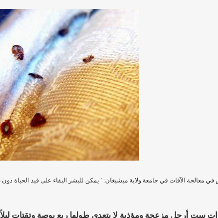
 معالجة الآفات في جامعة ولاية ميشيغان: "يمكن للبشر البقاء على قيد الحياة دون طع
 ست أرجل مزعجة ومؤذية لا يتعدى طولها ربع بوصة وتقتات ليلاً،