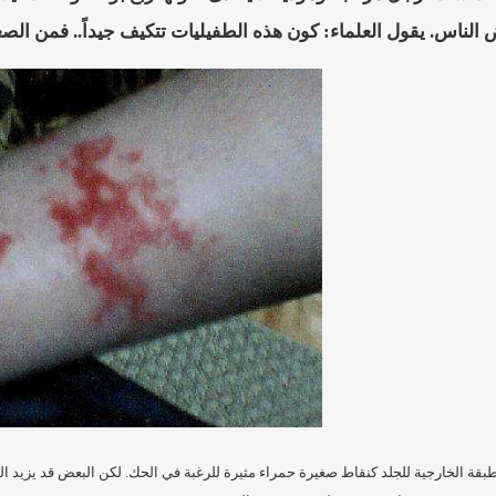
لناس. يقول العلماء: كون هذه الطفيليات تتكيف جيداً.. فمن الصع
لطبقة الخارجية للجلد كنقاط صغيرة حمراء مثيرة للرغبة في الحك. لكن البعض قد يزيد ا