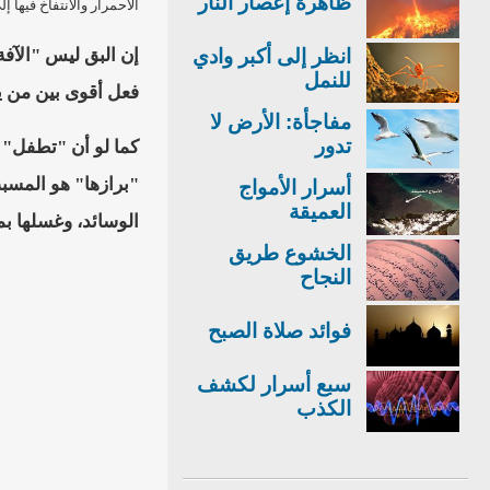
ظاهرة إعصار النار
الاحمرار والانتفاخ فيها
انظر إلى أكبر وادي
للنمل
فعل أقوى بين من ي
مفاجأة: الأرض لا
تدور
كما لو أن "تطفل" 
"برازها" هو المسب
أسرار الأمواج
العميقة
الوسائد، وغسلها بماء ساخن
الخشوع طريق
النجاح
فوائد صلاة الصبح
سبع أسرار لكشف
الكذب