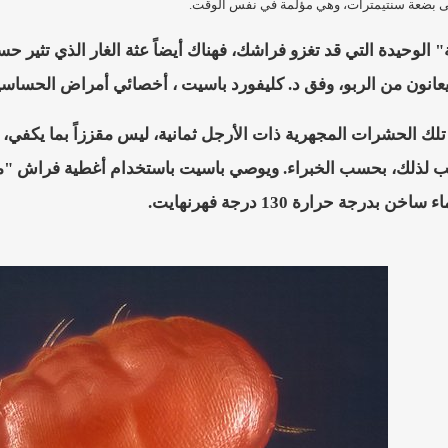
 إلى بضعة سنتيمترات، وهي مؤلمة في نفس الوقت.
عانون من الربو، وفق د. كليفورد باسيت ، أخصائي أمراض الحساسي
تلك الحشرات المجهرية ذات الأرجل ثمانية، ليس مقززاً بما يكفي،
ب لذلك، بحسب الخبراء. ويوصي باسيت باستخدام أغطية فراش "مض
 بدرجة حرارة 130 درجة فهرنهايت.