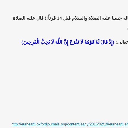
إذاً الحقيقة العلمية تقول بأن كثرة الضحك تميت القلب فعلاً (موت تدريجي)... هذا ما قاله حبيبنا عليه الصلاة والسلام قبل 14 قرناً!! قال عليه الصلاة
تعالى:
(إِذْ قَالَ لَهُ قَوْمُهُ لَا تَفْرَحْ إِنَّ اللَّهَ لَا يُحِبُّ الْفَرِحِينَ)
http://eurheartj.oxfordjournals.org/content/early/2016/02/19/eurheartj.