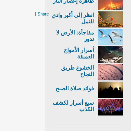
ظاهرة إعصار النار
|
Share
انظر إلى أكبر وادي
للنمل
مفاجأة: الأرض لا
تدور
أسرار الأمواج
العميقة
الخشوع طريق
النجاح
فوائد صلاة الصبح
سبع أسرار لكشف
الكذب