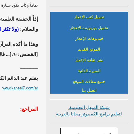
تماماً وكأننا نقود سيار
تحميل كتب الإعجاز
تحميل بوربوينت الإعجاز
والسلام:
(ولا تكثر
فيديوهات الإعجاز
وهذا ما أكده القرآن
الموقع القديم
[القصص: 76]... فالفرح لا يكون إلا برحمة الله تعالى.. فالحمد لله على نعمة الإسلام.
نشر ثقافة الإعجاز
ــــــــــــ
السيرة الذاتية
بقلم عبد الدائم الك
جميع مقالات الموقع
www.kaheel7.com/ar
اتصل بنا
شبكة المنهل التعليمية
المراجع:
لتعليم برامج الكمبيوتر مجانا بالعربية