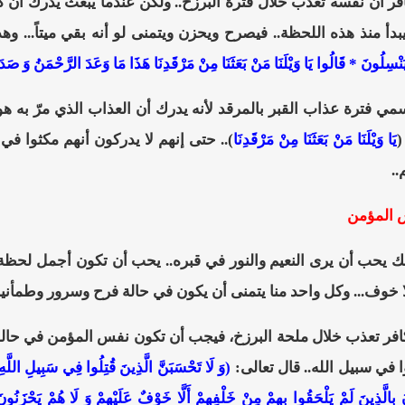
ر أن نفسه تُعذب خلال فترة البرزخ.. ولكن عندما يُبعث يدرك أن كل
 منذ هذه اللحظة.. فيصرح ويحزن ويتمنى لو أنه بقي ميتاً... وهذا
يَنْسِلُونَ * قَالُوا يَا وَيْلَنَا مَنْ بَعَثَنَا مِنْ مَرْقَدِنَا هَذَا مَا وَعَدَ الرَّحْمَنُ وَ ص
سمي فترة عذاب القبر بالمرقد لأنه يدرك أن العذاب الذي مرّ به 
(
يَا وَيْلَنَا مَنْ بَعَثَنَا مِنْ مَرْقَدِنَا
).. حتى إنهم لا يدركون أنهم مكثوا في 
..
 المؤمن
ك يحب أن يرى النعيم والنور في قبره.. يحب أن تكون أجمل لحظة 
ا خوف... وكل واحد منا يتمنى أن يكون في حالة فرح وسرور وطمأنين
فر تعذب خلال ملحة البرزخ، فيجب أن تكون نفس المؤمن في حالة نع
 في سبيل الله.. قال تعالى:
(وَ لَا تَحْسَبَنَّ الَّذِينَ قُتِلُوا فِي سَبِيلِ اللَّهِ أ
بِالَّذِينَ لَمْ يَلْحَقُوا بِهِمْ مِنْ خَلْفِهِمْ أَلَّا خَوْفٌ عَلَيْهِمْ وَ لَا هُمْ يَحْزَنُون