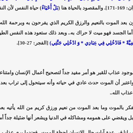
بالحياة هنا (
بَلْ أَحْيَاءٌ
) حياة النفس لأن الن
ون بعد الموت بالنعيم والرزق الكريم الذي يفرحون به وبرحمة الل
أما الجسد فهو ميت لا حراك به.. وبعد ذلك ستعود هذه النفس الطيب
ْضِيَّةً * فَادْخُلِي فِي عِبَادِي * وَ ادْخُلِي جَنَّتِي)
[الفجر: 27-30].
بوجود عذاب للقبر هو أمر مفيد جداً لتصحيح أعمال الإنسان وامتن
اعتبر أن الموت حدث عادي في حياته وأنه سيتحول إلى تراب بعد ذل
ذاب الله..
كر بالموت وما بعد الموت من نعيم ورزق كريم من الله يأتيه بعد 
 بل ويقضي على همومه ومشاكله في الدنيا ويشعر أنها ضئيلة جداً أما
لنا في عدة آيات حال الإنسان لحظة الموت.. فعندما يرى عذاب الل