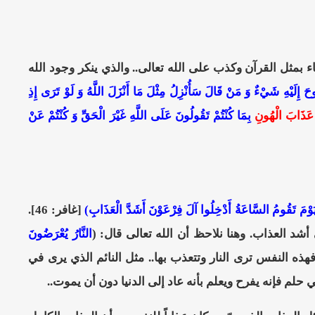
 بمثل القرآن وكذب على الله تعالى.. والذي ينكر وجود الله
َ إِلَيْهِ شَيْءٌ وَ مَنْ قَالَ سَأُنْزِلُ مِثْلَ مَا أَنْزَلَ اللَّهُ وَ لَوْ تَرَى إِذِ
َ عَذَابَ الْهُونِ
بِمَا كُنْتُمْ تَقُولُونَ عَلَى اللَّهِ غَيْرَ الْحَقِّ وَ كُنْتُمْ عَنْ
َ يَوْمَ تَقُومُ السَّاعَةُ أَدْخِلُوا آلَ فِرْعَوْنَ أَشَدَّ الْعَذَابِ)
[غافر: 46].
 أشد العذاب. وهنا نلاحظ أن الله تعالى قال: (
النَّارُ يُعْرَضُونَ
ذه النفس ترى النار وتتعذب بها.. مثل النائم الذي يرى في
ي حلم فإنه يفرح ويعلم بأنه عاد إلى الدنيا دون أن يموت..