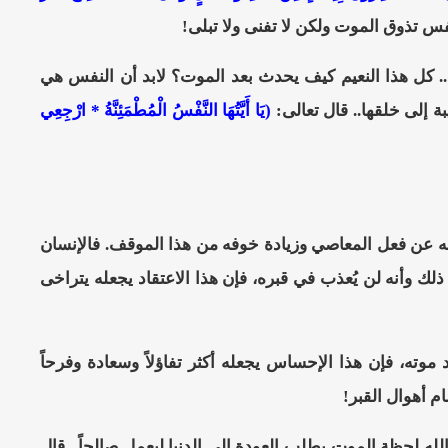
فس تذوق الموت ولكن لا تفنى ولا تبلى!
ه.. كل هذا النعيم كيف يحدث بعد الموت؟ لابد أن النفس هي
ة إلى خلقها..
قال تعالى:
(يَا أَيَّتُهَا النَّفْسُ الْمُطْمَئِنَّةُ * ارْجِعِي
اعه عن فعل المعاصي وزيادة خوفه من هذا الموقف. فالإنسان
ك وأنه لن يُعذب في قبره، فإن هذا الاعتقاد يجعله يتراخى
موته، فإن هذا الإحساس يجعله أكثر تفاؤلاً وسعادة وفرحاً
م أهوال القبر!
ه لحظة الموت يطلب العودة إلى الدنيا ليعمل صالحاً.. قال