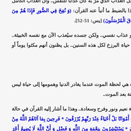
 العذاب الذي مرّ به كان عذاباً للنفس.. وأن العذاب الكامل
 بالضبط ما أنبأ عنه القرآن:
(وَ نُفِخَ فِي الصُّورِ فَإِذَا هُمْ مِنَ
َدَقَ الْمُرْسَلُونَ)
[يس: 51-52].
هو عذاب نفسي.. ولكن جسده سيُعذب الآن مع نفسه الخبيثة..
حياة البرزخ لكل هذه السنين.. بل يظنون أنهم مكثوا يوماً أو
هي لحظة الموت عندما يغادر الدنيا وهمومها إلى حياة ليس
ة بعد الموت..
يم ونور وفرح وسعادة.. وهذا ما أشار إليه القرآن في حالة
َمْوَاتًا بَلْ أَحْيَاءٌ عِنْدَ رَبِّهِمْ يُرْزَقُونَ * فَرِحِينَ بِمَا آتَاهُمُ اللَّهُ مِنْ
َ * يَسْتَبْشِرُونَ بِنِعْمَةٍ مِنَ اللَّهِ وَ فَضْلٍ وَ أَنَّ اللَّهَ لَا يُضِيعُ أَجْرَ