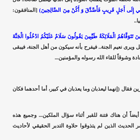
ْتَنِي إِلَى أَجَلٍ قَرِيبٍ فَأَصَّدَّقَ وَ أَكُنْ مِنَ الصَّالِحِينَ)
[المنافقون:
ينَ تَتَوَفَّاهُمُ الْمَلَائِكَةُ طَيِّبِينَ يَقُولُونَ سَلَامٌ عَلَيْكُمُ ادْخُلُوا الْجَنَّةَ
عده بل ويرى نعيم الجنة.. فيفرح بأنه سيكون من أهل الجنة، فيبقى
ة وشوقاً للقاء الله رسوله والمؤمنين...
 فقال (إنهما ليعذبان وما يعذبان في كبير، أما أحدهما فكان
أيضاً أن هناك فتنة للقبر أثناء سؤال الملكين... وجميع هذه
 الحديث الذين لم يتذوقوا حلاوة التدبر الحقيقي لأحاديث