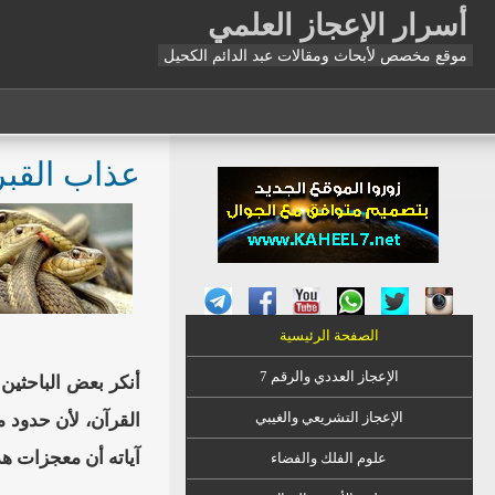
أسرار الإعجاز العلمي
موقع مخصص لأبحاث ومقالات عبد الدائم الكحيل
عذاب القبر
الصفحة الرئيسية
الإعجاز العددي والرقم 7
أنكر بعض الباحثين 
الإعجاز التشريعي والغيبي
القرآن، لأن حدود م
آياته أن معجزات هذ
علوم الفلك والفضاء