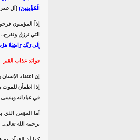
الْمُؤْمِنِينَ)
[آل عمران: 169-171]. والمقصود 
إذاً المؤمنون فرح
التي ترزق وتفرح.. 
إِلَى رَبِّكِ رَاضِيَةً مَر
فوائد عذاب القبر
إن اعتقاد الإنسان 
إذا اطمأن للموت و
في عباداته وينسى ع
أما المؤمن الذي يف
برحمة الله تعالى..
كما أن القرآن وصف 