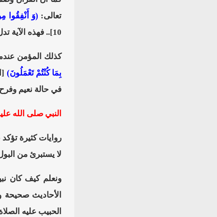
تعالى:
(وَ أَنْفِقُوا مِن
10].. فهذه الآية تدل على أن الإنسان يرى عذاب الله لحظة الموت فيطلب الرجوع للدنيا..
كذلك المؤمن عندما 
بِمَا كُنْتُمْ تَعْمَلُونَ)
في حالة نعيم وفرح 
النبي صلى الله علي
روايات كثيرة تؤكد 
لا يستبرئ من البول
ونعلم كيف كان نبين
الأحاديث صحيحة ول
الحبيب عليه الصلاة