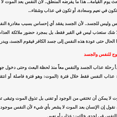
عث يوم القيامة... هذا ما يفرضه المنطق.. لأن النفس بعد الموت لا تت
تكون في نعيم وسعادة، أو تكون في عذاب وشقاء...
س وليس للجسد.. لأن الجسد يفقد أي إحساس بسبب مغادرة النفس و
 بلا شك ستعذب ليس في القبر فقط، بل بمجرد حضور ملائكة العذا
الحال حتى عودة هذه النفس إلى جسد الكافر فيقوم الجسد، ويدرك هذ
وج للنفس والجسد
بدأ رحلة عذاب الجسد والنفس معاً منذ لحظة البعث وحتى دخول جهنم لي
عذاب النفس فقط خلال فترة (الموت: وهو فترة فاصلة أو انتقالي
ت لا يمكن أن تختفي من الوجود أو تفنى بل تذوق الموت وتبقى تحو
ن نقول إن الإنسان بعد الموت لا يشعر بأي شيء لأن النفس موجودة ولا
لنفس في إحدى خالتين: عذاب أو نعيم.