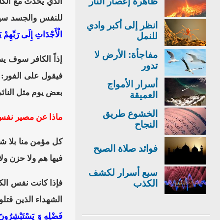
ظاهرة إعصار النار
الذي يحدث مع الكاف
للنفس والجسد سيبدأ
انظر إلى أكبر وادي
الْأَجْدَاثِ إِلَى رَبِّهِمْ 
للنمل
مفاجأة: الأرض لا
إذاً الكافر سوف ي
تدور
فيقول على الفور: 
أسرار الأمواج
بعض يوم مثل النائم
العميقة
الخشوع طريق
ماذا عن مصير نفس
النجاح
كل مؤمن منا بلا ش
فوائد صلاة الصبح
فيها هم ولا حزن ول
سبع أسرار لكشف
الكذب
فإذا كانت نفس الكا
الشهداء الذين قتلوا
فَضْلِهِ وَ يَسْتَبْشِرُونَ 