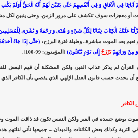
 آيَاتِنَا فِي الْآفَاقِ وَ فِي أَنْفُسِهِمْ حَتَّى يَتَبَيَّنَ لَهُمْ أَنَّهُ الْحَقُّ أَوَلَمْ يَكْفِ
ات أو معجزات سوف تنكشف على مرور الزمن، وحتى يتبين لكل مشك
زَّلْنَا عَلَيْكَ الْكِتَابَ تِبْيَانًا لِكُلِّ شَيْءٍ وَ هُدًى وَ رَحْمَةً وَ بُشْرَى لِلْمُسْلِمِين
نعيم بعد الموت مباشرة.. وطيلة فترة البرزخ:
(حَتَّى إِذَا جَاءَ أَحَدَهُ
ا وَ مِنْ وَرَائِهِمْ
بَرْزَخٌ
إِلَى يَوْمِ يُبْعَثُونَ)
[المؤمنون: 99-100].
لقرآن لم يذكر عذاب القبر، ولكن المشكلة أن فهم البعض للقرآن
قع أن يحدث حسب قانون العدل الإلهي الذي يقضي بأن الكافر الذي كان
الكافر
يموت يوضع جسده في القبر ولكن النفس تكون قد ذاقت الموت وغ
في التربة وكذلك بعض الكائنات والديدان.... جميعها تأتي لتلتهم هذ