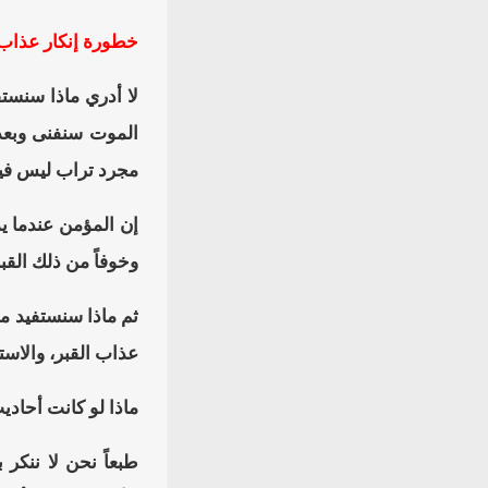
خطورة إنكار عذاب 
لا أدري ماذا سنستف
الموت سنفنى وبعد آ
مجرد تراب ليس في
إن المؤمن عندما ي
وخوفاً من ذلك القب
ثم ماذا سنستفيد م
عذاب القبر، والاست
ماذا لو كانت أحادي
طبعاً نحن لا ننكر