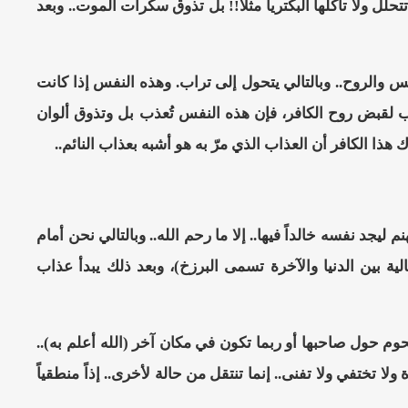
حلل ولا تأكلها البكتريا مثلاً!! بل تذوق سكرات الموت.. وبعد
الروح.. وبالتالي يتحول إلى تراب. وهذه النفس إذا كانت
ب لقبض روح الكافر، فإن هذه النفس تُعذب بل وتذوق ألوان
ا الكافر أن العذاب الذي مرّ به هو أشبه بعذاب النائم..
جد نفسه خالداً فيها.. إلا ما رحم الله.. وبالتالي نحن أمام
ة بين الدنيا والآخرة تسمى البرزخ)، وبعد ذلك يبدأ عذاب
م حول صاحبها أو ربما تكون في مكان آخر (الله أعلم به)..
 تختفي ولا تفنى.. إنما تنتقل من حالة لأخرى.. إذاً منطقياً