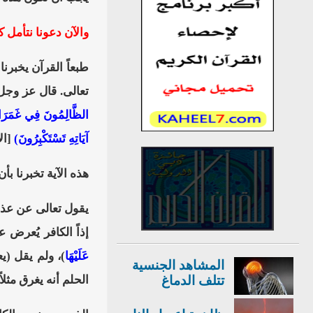
والآن دعونا نتأمل
طبعاً القرآن يخبرن
تعالى. قال عز وج
الظَّالِمُونَ فِي غَمَرَاتِ
آيَاتِهِ تَسْتَكْبِرُونَ)
[الأ
هذه الآية تخبرنا ب
يقول تعالى عن عذ
إذاً الكافر يُعرض 
عَلَيْهَا
)، ولم يقل (ي
المشاهد الجنسية
تتلف الدماغ
الحلم أنه يغرق مثلا