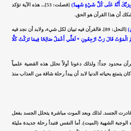
 بِرَبِّكَ أَنَّهُ عَلَى كُلِّ شَيْءٍ شَهِيدٌ)
[فصلت: 53]... هذه الآية تؤكد
ك أن هذا القرآن هو الحق.
َ)
[النحل: 89]. فالقرآن فيه تبيان لكل شيء، ولابد أن نجد فيه
مُ الْمَوْتُ قَالَ رَبِّ ارْجِعُونِ * لَعَلِّي أَعْمَلُ صَالِحًا فِيمَا تَرَكْتُ كَلَّا
 محدود جداً! ولذلك دعونا أولاً نحلل هذه القضية علمياً
 يتمتع بحياته الدنيا لابد أن يبدأ رحلة شاقة من العذاب منذ
ادرت الجسد. لذلك وبعد الموت مباشرة يتحلل الجسد بفعل
ه الوجبة الشهية (الميت). أما النفس فتبدأ رحلة جديدة مليئة