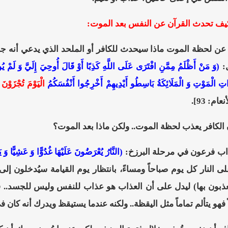
 كيف تحدث القرآن عن النفس بعد الموت:
ا عن لحظة الموت ماذا سيحدث للكافر أو الملحد الذي يدعي أنه جاء
ل:
(وَ مَنْ أَظْلَمُ مِمَّنِ افْتَرَى عَلَى اللَّهِ كَذِبًا أَوْ قَالَ أُوحِيَ إِلَيَّ وَ لَمْ يُوح
 الْمَوْتِ وَ الْمَلَائِكَةُ بَاسِطُو أَيْدِيهِمْ أَخْرِجُوا أَنْفُسَكُمُ
الْيَوْمَ تُجْزَوْن
نعام: 93].
أن الكافر يعذب لحظة الموت.. ولكن ماذا بعد الموت؟
اب فرعون في مرحلة البرزخ:
(النَّارُ يُعْرَضُونَ عَلَيْهَا غُدُوًّا وَ عَشِيًّا و
على النار كل يوم صباحاً ومساءً، بانتظار يوم القيامة سيُدخلون إلى
عذبون بها) ليدل على أن العذاب هو عذاب للنفس وليس للجسد.. فه
ً فهو يتألم تماماً مثل اليقظة.. ولكنه عندما يستيقظ ويدرك أنه كان ف