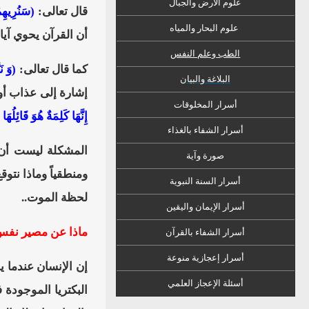
علوم الأرض والجبال
قال تعالى:
(سَنُرِيهِمْ
علوم البحار والمياه
أن القرآن يحوي آي
الطب وعلم النفس
كما قال تعالى:
(وَ نَ
البلاغة والبيان
إشارة إلى عذاب أو 
أسرار المخلوقات
إِنَّهَا كَلِمَةٌ هُوَ قَائِلُهَ
أسرار الشفاء
ب
الغذاء
المشكلة ليست أن ا
صورة وآية
ومنطقياً وماذا نتو
أسرار السنة النبوية
لحظة الموت..
أسرار الإيمان واليقين
ماذا عن مصير نفس 
أسرار الشفاء بالقرآن
أسرار إعجازية منوعة
إن الإنسان عندما 
أسئلة الإعجاز العلمي
البكتريا الموجودة 