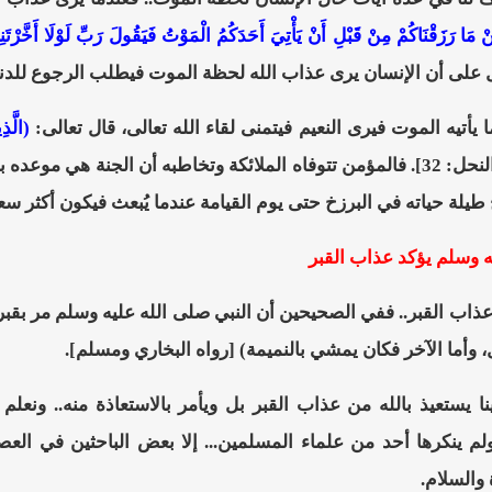
ْ مَا رَزَقْنَاكُمْ مِنْ قَبْلِ أَنْ يَأْتِيَ أَحَدَكُمُ الْمَوْتُ فَيَقُولَ رَبِّ لَوْلَا أَخَّر
يأتيه الموت فيرى النعيم فيتمنى لقاء الله تعالى، قال تعالى:
(الَّذِ
[النحل: 32]. فالمؤمن تتوفاه الملائكة وتخاطبه أن الجنة هي مو
طيلة حياته في البرزخ حتى يوم القيامة عندما يُبعث فيكون أكثر سعاد
ه وسلم يؤكد عذاب القبر
عذاب القبر.. ففي الصحيحين أن النبي صلى الله عليه وسلم مر بقبرين
، وأما الآخر فكان يمشي بالنميمة) [رواه البخاري ومسلم].
ا يستعيذ بالله من عذاب القبر بل ويأمر بالاستعاذة منه.. ونعلم 
م ينكرها أحد من علماء المسلمين... إلا بعض الباحثين في العصر
 والسلام.