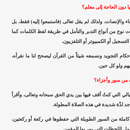
ها دون الحاجة إلى معلم؟
ء والإنصات، ولذلك لم يقل تعالى (فاستمعوا إليه) فقط، بل
ْقُرْآَنُ فَاسْتَمِعُوا لَهُ وَأَنْصِتُوا لَعَلَّكُمْ تُرْحَمُونَ) [الأعراف: 204]، والإنصات نوع من أنواع التدبر والتأمل في طريقة لفظ الكلمات كما
تسجيل أو الكمبيوتر أو التلفزيون.
ام التجويد ونسمعه شيئاً من القرآن ليصحح لنا ما نقرأه،
ليهم ولو كل حين.
ه من سور وأجزاء؟
الي التي كنتُ أقف فيها بين يدي الحق سبحانه وتعالى، وأقرأ
د لذّة شديدة في هذه الصلاة المطولة.
 كاملة من السور الطويلة التي حفظوها في ركعة أو ركعتين،
مل اللحظات التي يمر بها المؤمن.