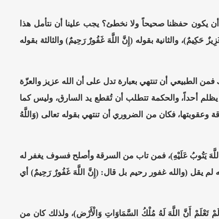
 فكيف نضمن أن يكون حفظنا صحيحاً ولا نخطئ؟ يجب علينا أن نتأمل هذا
ِيمٌ)، والثانية بقوله (إِنَّ اللَّهَ غَفُورٌ رَحِيمٌ) والثالثة بقوله
ا) ولذلك فمن الطبيعي أن تنتهي بعبارة تدل على أن الله عزيز والعزّة
 يظلم أحداً، والحكمة تتطلب أن تُقطع يد السارق، وليس كما
 وعقوبتها، فكان من الضروري أن تنتهي بقوله تعالى (وَاللَّهُ
ِنَّ اللَّهَ يَتُوبُ عَلَيْهِ)، فمن تاب من السرقة وأصلح فسوف يغفر له
لم يقل (والله غفور رحيم بل قال: (إِنَّ اللَّهَ غَفُورٌ رَحِيمٌ) أي
ْ أَنَّ اللَّهَ لَهُ مُلْكُ السَّمَاوَاتِ وَالْأَرْضِ)، ولذلك كان من