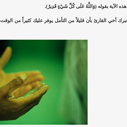
لآية بقوله (وَاللَّهُ عَلَى كُلِّ شَيْءٍ قَدِيرٌ).
برك أخي القارئ بأن قليلاً من التأمل يوفر عليك كثيراً من ال