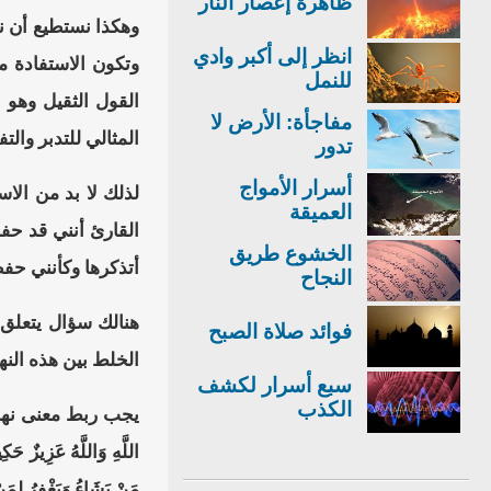
ظاهرة إعصار النار
وهكذا نستطيع أن نس
انظر إلى أكبر وادي
وتكون الاستفادة م
للنمل
مفاجأة: الأرض لا
المثالي للتدبر والت
تدور
أسرار الأمواج
لذلك لا بد من الا
العميقة
القارئ أنني قد حف
الخشوع طريق
أتذكرها وكأنني حفظ
النجاح
هنالك سؤال يتعلق 
فوائد صلاة الصبح
الخلط بين هذه النه
سبع أسرار لكشف
الكذب
يجب ربط معنى نهاية كل 
اللَّهِ وَاللَّهُ عَزِيزٌ حَك
مَنْ يَشَاءُ وَيَغْفِرُ لِمَن