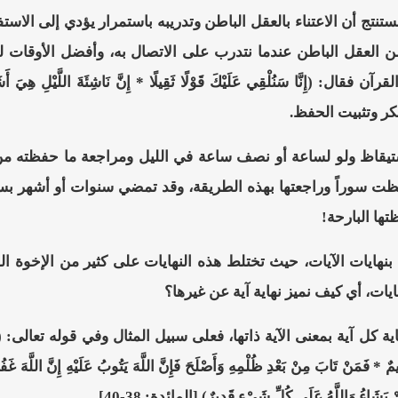
تنتج أن الاعتناء بالعقل الباطن وتدريبه باستمرار يؤدي إلى الاس
ن العقل الباطن عندما نتدرب على الاتصال به، وأفضل الأوقات لذل
فكر وتثبيت الحفظ.
ستيقاظ ولو لساعة أو نصف ساعة في الليل ومراجعة ما حفظته من
ظت سوراً وراجعتها بهذه الطريقة، وقد تمضي سنوات أو أشهر بس
تها البارحة!
بنهايات الآيات، حيث تختلط هذه النهايات على كثير من الإخوة 
ايات، أي كيف نميز نهاية آية عن غيرها؟
آية بمعنى الآية ذاتها، فعلى سبيل المثال وفي قوله تعالى: (وَالسَّارِقُ وَالسَّ
ِيمٌ * فَمَنْ تَابَ مِنْ بَعْدِ ظُلْمِهِ وَأَصْلَحَ فَإِنَّ اللَّهَ يَتُوبُ عَلَيْهِ إِنَّ اللَّهَ غَف
ْ يَشَاءُ وَاللَّهُ عَلَى كُلِّ شَيْءٍ قَدِيرٌ) [المائدة: 38-40].