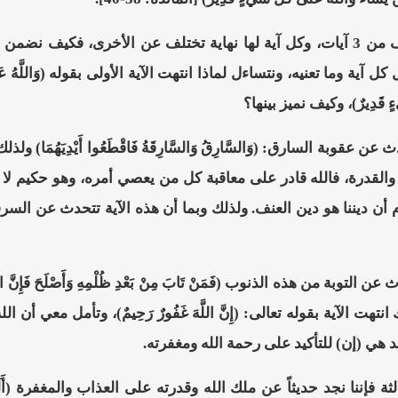
هذا نص كريم يتألف من 3 آيات، وكل آية لها نهاية تختلف عن الأخرى،
آية وما تعنيه، ونتساءل لماذا انتهت الآية الأولى بقوله (وَاللَّهُ عَزِيزٌ حَك
َيْءٍ قَدِيرٌ)، وكيف نميز بينها؟
ث عن عقوبة السارق: (وَالسَّارِقُ وَالسَّارِقَةُ فَاقْطَعُوا أَيْدِيَهُمَ
 والقدرة، فالله قادر على معاقبة كل من يعصي أمره، وهو حكيم لا
 أن ديننا هو دين العنف. ولذلك وبما أن هذه الآية تتحدث عن السرقة
دث عن التوبة من هذه الذنوب (فَمَنْ تَابَ مِنْ بَعْدِ ظُلْمِهِ وَأَصْلَحَ فَإ
تهت الآية بقوله تعالى: (إِنَّ اللَّهَ غَفُورٌ رَحِيمٌ)، وتأمل معي أن الله 
 هي (إن) للتأكيد على رحمة الله ومغفرته.
لثة فإننا نجد حديثاً عن ملك الله وقدرته على العذاب والمغفرة (أَلَمْ تَعْلَم