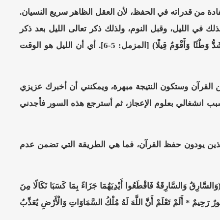
تفادة من قدراته في الحفظ، لأن العقل الظاهر سريع النسيان.
ك في الليل، وقبل النوم، ولذلك ذكر تعالى الليل بعد ذكر
القول الثقيل وهو القرآن فقال: (إِنَّا سَنُلْقِي عَلَيْكَ قَوْلًا ثَقِيلًا * إِنَّ نَاشِئَةَ اللَّيْلِ هِيَ أَشَدُّ وَطْئًا وَأَقْوَمُ قِيلًا) [المزمل: 5-6]. أي أن الليل هو الوقت
 القرآن وستكون النتيجة مبهرة، ويمكنني أن أخبرك عزيزي
بب انشغالي بعلوم الإعجاز، ثم أسترجع هذه السور فأجدني
الذين يودون حفظ القرآن، فما هي الطريقة التي تضمن عدم
ارِقَةُ فَاقْطَعُوا أَيْدِيَهُمَا جَزَاءً بِمَا كَسَبَا نَكَالًا مِنَ
ُورٌ رَحِيمٌ * أَلَمْ تَعْلَمْ أَنَّ اللَّهَ لَهُ مُلْكُ السَّمَاوَاتِ وَالْأَرْضِ يُعَذِّبُ