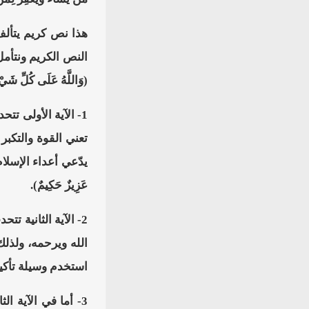
النص الكريم ونتأمل كل 
(وَاللَّهُ عَلَى كُلِّ ش
1- الآية الأولى تتحد
تعني القوة والتكبر
يدّعي أعداء الإسلام
عَزِيزٌ حَكِيمٌ).
2- الآية الثانية تتح
الله ويرحمه، ولذلك ان
استخدم وسيلة تأكيد
3- أما في الآية الثا