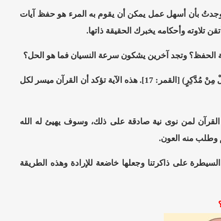
وجدتُ بأن أسهل عمل يمكن أن يقوم به المرء هو حفظ آيات
ن تلاوته وأحكامه يخبرك الحقيقة ذاتها.
وبة الحفظ؟ وتجد آخرين يشكون سرعة النسيان فما هو الحل؟
قبل كل شيء يجب أن نتذكر قول الله تعالى عن القرآن: (وَلَقَدْ يَسَّرْنَا الْقُرْآَنَ لِلذِّكْرِ فَهَلْ مِنْ مُدَّكِرٍ) [القمر: 17]. هذه الآية تؤكد أن القرآن ميسر لكل
فظ القرآن لمن نوى نية صادقة على ذلك، وسوف يهيئ له الله
 وطلب منه العون.
سيطرة على ذاكرتنا وجعلها خاضعة للإرادة وهذه الطريقة