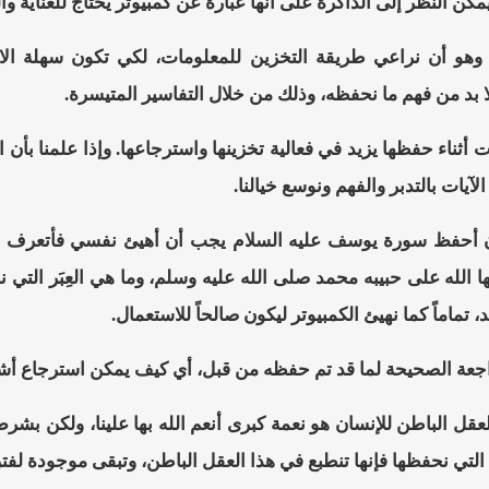
يمكن النظر إلى الذاكرة على أنها عبارة عن كمبيوتر يحتاج للعناية والص
 وهو أن نراعي طريقة التخزين للمعلومات، لكي تكون سهلة الاستر
ا بد من فهم ما نحفظه، وذلك من خلال التفاسير المتيسرة.
يات أثناء حفظها يزيد في فعالية تخزينها واسترجاعها. وإذا علمنا ب
لآيات بالتدبر والفهم ونوسع خيالنا.
 أن أحفظ سورة يوسف عليه السلام يجب أن أهيئ نفسي فأتعرف ع
ها الله على حبيبه محمد صلى الله عليه وسلم، وما هي العِبَر التي 
تماماً كما نهيئ الكمبيوتر ليكون صالحاً للاستعمال.
جعة الصحيحة لما قد تم حفظه من قبل، أي كيف يمكن استرجاع أشياء
عقل الباطن للإنسان هو نعمة كبرى أنعم الله بها علينا، ولكن بش
 التي نحفظها فإنها تنطبع في هذا العقل الباطن، وتبقى موجودة لفت