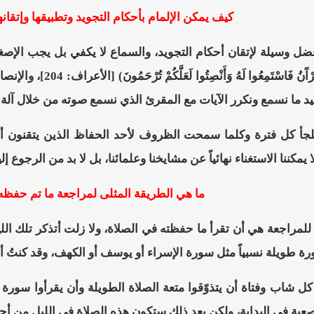
كيف يمكن الإلمام بأحكام التجويد وتطبيقها وإتقان
ضل وسيلة لإتقان أحكام التجويد، والسماع لا يكفي بل يجب الإصغا
قال: (وَإِذَا قُرِئَ ال
د ما نسمع ونكرر الآيات مع المقرئ الذي نسمع صوته من خلال آلة ال
 نلجأ كل فترة وكلما سمحت الظروف لأحد الحفاظ الذين يتقنون أحك
 يمكننا الاستغناء نهائياً عن مشايخنا وعلمائنا، بل لا بد من الرجوع إ
ما هي الطريقة المثلى لمراجعة ما تم حفظ
للمراجعة هي أن تقرأ ما حفظته في الصلاة، ولا زلت أتذكر تلك اللي
 طويلة نسبياً مثل سورة الإسراء أو يوسف أو الكهف، وقد كنتُ أج
كل شاب وفتاة أن يتذوّقوا متعة الصلاة الطويلة وأن يقرأوا سورة
صعبة في البداية، ولكن بعد ذلك ستكون هذه الصلاة في الليل من أج