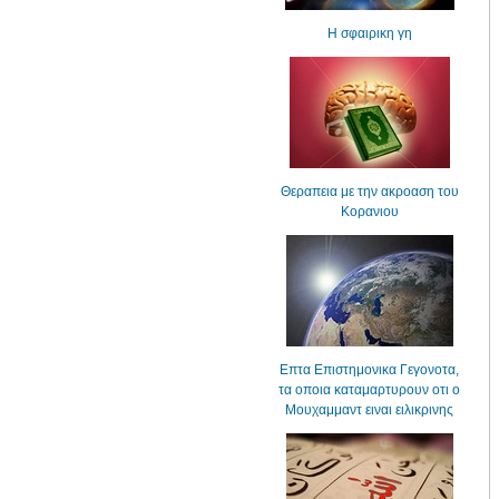
Η σφαιρικη γη
Θεραπεια με την ακροαση του
Κορανιου
Επτα Επιστημονικα Γεγονοτα,
τα οποια καταμαρτυρουν οτι ο
Μουχαμμαντ ειναι ειλικρινης