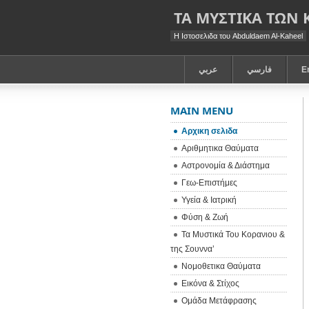
ΤΑ ΜΥΣΤΙΚΑ ΤΩΝ
Η Ιστοσελιδα του Abduldaem Al-Kaheel
عربي
فارسي
E
MAIN MENU
Αρχικη σελιδα
Αριθμητικα Θαύματα
Αστρονομία & Διάστημα
Γεω-Eπιστήμες
Υγεία & Ιατρική
Φύση & Ζωή
Τα Μυστικά Του Κορανιου &
της Σουννα’
Νομοθετικα Θαύματα
Εικόνα & Στίχος
Ομάδα Μετάφρασης