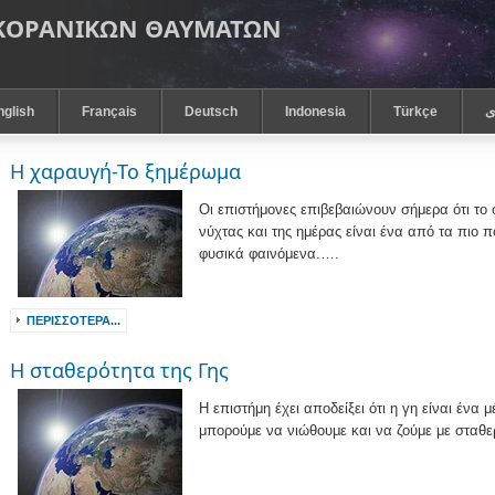
 ΚΟΡΑΝΙΚΩΝ ΘΑΥΜΑΤΩΝ
nglish
Français
Deutsch
Indonesia
Türkçe
ى
Η χαραυγή-Το ξημέρωμα
Οι επιστήμονες επιβεβαιώνουν σήμερα ότι το 
νύχτας και της ημέρας είναι ένα από τα πιο
φυσικά φαινόμενα.….
ΠΕΡΙΣΣΌΤΕΡΑ...
Η σταθερότητα της Γης
Η επιστήμη έχει αποδείξει ότι η γη είναι ένα 
μπορούμε να νιώθουμε και να ζούμε με σταθ