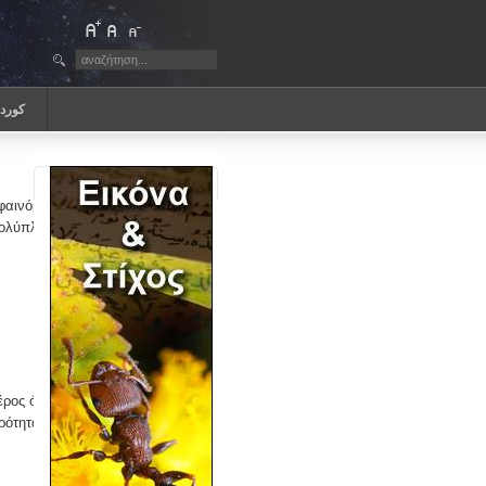
كورد
φαινόμενο της
 πολύπλοκα
μέρος όπου
ερότητα.….