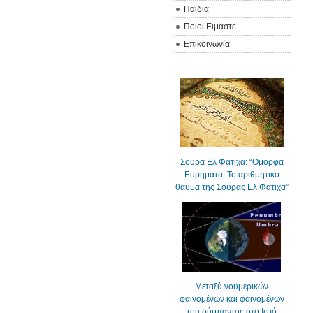
Παιδια
Ποιοι Ειμαστε
Επικοινωνία
Σουρα Ελ Φατιχα: “Ομορφα
Ευρηματα: Το αριθμητικο
θαυμα της Σουρας Ελ Φατιχα”
Μεταξύ νουμερικών
φαινομένων και φαινομένων
του σύμπαντος στο Ιερό