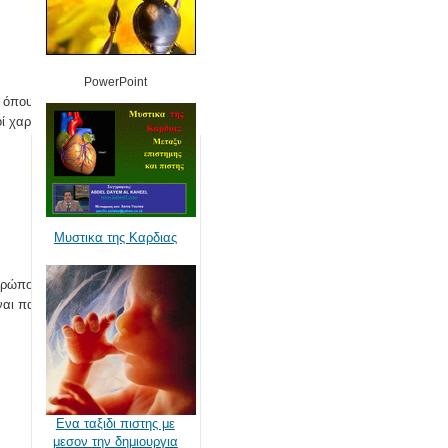
PowerPoint
 όπου στην
οί χαρακτήρες.
Μυστικα της Καρδιας
ρώπους και τα
ναι παρόμοιο
Ενα ταξιδι πιστης με
μεσον την δημιουργια