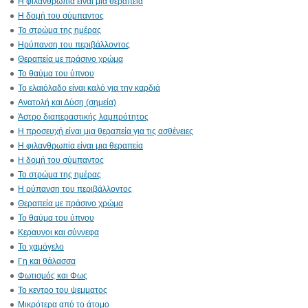
Η φιλανθρωπία είναι μια θεραπεία
Η δομή του σύμπαντος
Το στρώμα της ημέρας
Ηρύπανση του περιβάλλοντος
Θεραπεία με πράσινο χρώμα
Το θαύμα του ύπνου
Το ελαιόλαδο είναι καλό για την καρδιά
Ανατολή και Δύση (σημεία)
Άστρο διαπεραστικής λαμπρότητος
Η προσευχή είναι μια θεραπεία για τις ασθένειες
Η φιλανθρωπία είναι μια θεραπεία
Η δομή του σύμπαντος
Το στρώμα της ημέρας
Η ρύπανση του περιβάλλοντος
Θεραπεία με πράσινο χρώμα
Το θαύμα του ύπνου
Κεραυνοι και σύννεφα
Το χαμόγελο
Γη και θάλασσα
Φωτισμός και Φως
Το κεντρο του ψεμματος
Μικρότερα από το άτομο