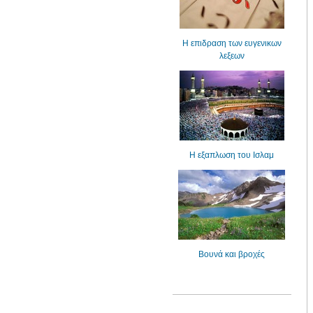
H επιδραση των ευγενικων
λεξεων
Η εξαπλωση του Ισλαμ
Βουνά και βροχές