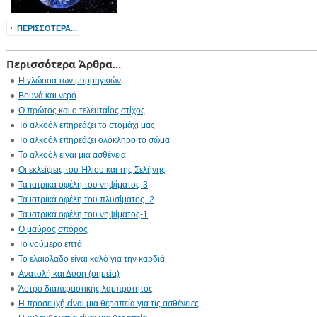
ΠΕΡΙΣΣΌΤΕΡΑ...
Περισσότερα Άρθρα...
Η γλώσσα των μυρμηγκιών
Βουνά και νερό
Ο πρώτος και ο τελευταίος στίχος
Το αλκοόλ επηρεάζει το στομάχι μας
Το αλκοόλ επηρεάζει ολόκληρο το σώμα
Το αλκοόλ είναι μια ασθένεια
Οι εκλείψεις του Ήλιου και της Σελήνης
Τα ιατρικά οφέλη του νηψίματος-3
Τα ιατρικά οφέλη του πλυσίματος -2
Τα ιατρικά οφέλη του νηψίματος-1
Ο μαύρος σπόρος
Το νούμερο επτά
Το ελαιόλαδο είναι καλό για την καρδιά
Ανατολή και Δύση (σημεία)
Άστρο διαπεραστικής λαμπρότητος
Η προσευχή είναι μια θεραπεία για τις ασθένειες