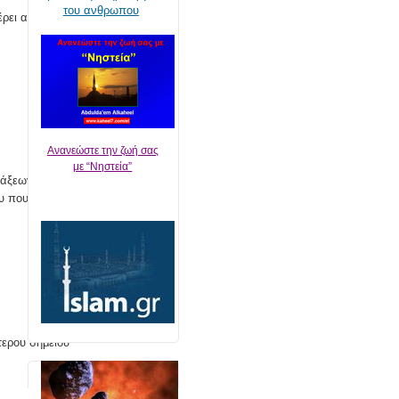
του ανθρωπου
έρει από την
Ανανεώστε την ζωή σας
με “Νηστεία”
ράξεων των
 που ζει στον
τερου σημείου