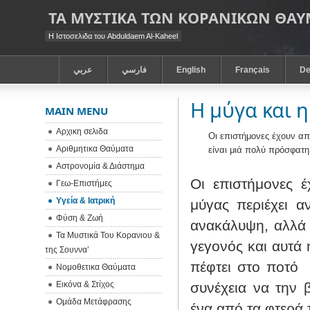
ΤΑ ΜΥΣΤΙΚΑ ΤΩΝ ΚΟΡΑΝΙΚΩΝ ΘΑ
Η Ιστοσελιδα του Abduldaem Al-Kaheel
عربي
فارسي
English
Français
De
Η μύγα και 
MAIN MENU
Αρχικη σελιδα
Οι επιστήμονες έχουν απο
Αριθμητικα Θαύματα
είναι μιά πολύ πρόσφατ
Αστρονομία & Διάστημα
Οι επιστήμονες έ
Γεω-Eπιστήμες
Υγεία & Ιατρική
μύγας περιέχει αν
Φύση & Ζωή
ανακάλυψη, αλλά
Τα Μυστικά Του Κορανιου &
γεγονός και αυτά 
της Σουννα’
πέφτει στο ποτό
Νομοθετικα Θαύματα
Εικόνα & Στίχος
συνέχεια να την β
Ομάδα Μετάφρασης
ένα από τα φτερά 