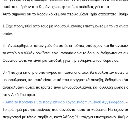
αυτά που ήρθαν στο Κοράνι χωρίς φυσικές αποδείξεις γιά αυτά.
Αυτό σημαίνει ότι το Κορανικό κείμενο περιλαμβάνει τρία σαφέστατα θαύμ
1.
Είχε προηγειθεί από τους μη Μουσουλμάνους επιστήμονες με το να αναφ
οπών.
2.
Αναφέρθηκε ο υπαινιγμός ότι αυτές οι τρύπες υπάρχουν και θα ανακαλ
το οποίο ο ο Αλλάχ ορκίζεται είναι αναγκαίο να το δουν οι άνθρωποι σε αυ
Θάνατον ώστε να είναι μια απόδειξη για την ειλικρίνεια του Κορανίου.
3 - Υπάρχει επίσης ο υπαινιγμός ότι αυτοί οι οποίοι θα ανάλυπταν αυτές τ
μουσουλμάνοι, και αυτό είναι αυτό που πραγματικά συνέβη, δεδομένου ότι
ανακάλυψαν αυτές τις τρύπες είναι μη-μουσουλμάνοι, και ο Αλλάχ μίλησε 
στον Δικό Του όρκο:
« Αυτό το Κοράνιο είναι πραγματικάο λόγος ενός τιμημένου Αγγελιοφόρου
»
Το ερώτημά μας για εκείνους που αρνούνται αυτά τα θαύματα: Να έχουν α
περιγραφεί με τέτοια ακρίβεια, κατά λάθος;
Ή υπάρχει επιστημονικό θαύμα