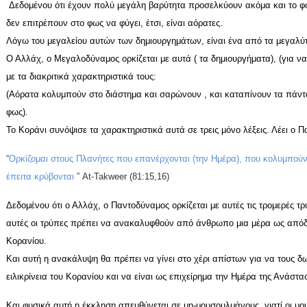
Δεδομένου ότι έχουν πολύ μεγάλη βαρύτητα προσελκύουν ακόμα και το φω
δεν επιτρέπουν στο φως να φύγει, έτσι, είναι αόρατες.
Λόγω του μεγαλείου αυτών των δημιουργημάτων, είναι ένα από τα μεγαλύ
Ο Αλλάχ, ο Μεγαλοδύναμος ορκίζεται με αυτά ( τα δημιουργήματα), (για να 
με τα διακριτικά χαρακτηριστικά τους:
(Αόρατα κολυμπούν στο διάστημα και σαρώνουν , και καταπίνουν τα πάντα
φως).
Το Κοράνι συνόψισε τα χαρακτηριστικά αυτά σε τρεις μόνο λέξεις.
Λέει ο Π
“
Ορκίζομαι στους Πλανήτες που επανέρχονται (την Ημέρα), που κολυμπούν 
έπειτα κρύβονται
”
At
-
Takweer
(81:15,16)
Δεδομένου ότι ο Αλλάχ, ο Παντοδύναμος ορκίζεται με αυτές τις τρομερές τρύ
αυτές οι τρύπες πρέπει να ανακαλυφθούν από άνθρωπο μια μέρα ως απόδει
Κορανίου.
Και αυτή η ανακάλυψη θα πρέπει να γίνει στο χέρι απίστων για να τους δω
ειλικρίνεια του Κορανίου και να είναι ως επιχείρημα την Ημέρα της Ανάστα
Και φυσικά αυτή η έκκληση απευθύνεται σε μη-μουσουλμάνους, γιατί οι μ