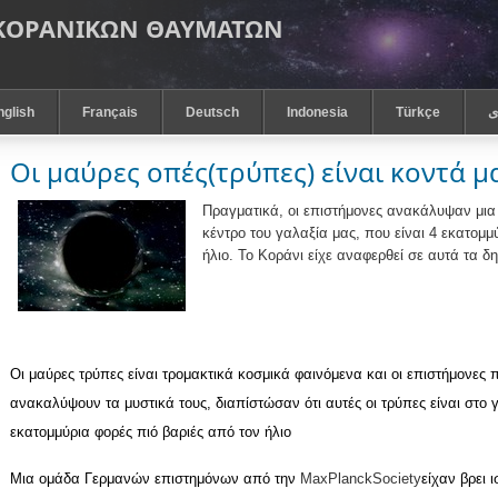
 ΚΟΡΑΝΙΚΩΝ ΘΑΥΜΑΤΩΝ
nglish
Français
Deutsch
Indonesia
Türkçe
ى
Οι μαύρες οπές(τρύπες) είναι κοντά μ
Πραγματικά, οι επιστήμονες ανακάλυψαν μια
κέντρο του γαλαξία μας, που είναι 4 εκατομ
ήλιο. Το Κοράνι είχε αναφερθεί σε αυτά τα 
Οι μαύρες τρύπες είναι τρομακτικά κοσμικά φαινόμενα και οι επιστήμονε
ανακαλύψουν τα μυστικά τους, διαπίστώσαν ότι αυτές οι τρύπες είναι στο 
εκατομμύρια φορές πιό βαριές από τον ήλιο
Μια ομάδα Γερμανών επιστημόνων από την
Max
Planck
Society
είχαν βρει ι