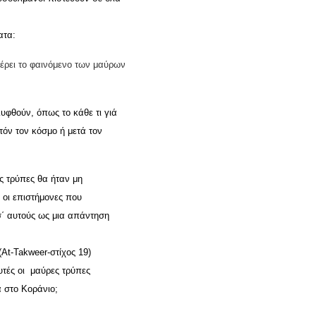
ατα:
έρει το φαινόμενο των μαύρων
υφθούν, όπως το κάθε τι γιά
τόν τον κόσμο ή μετά τον
ις τρύπες θα ήταν μη
 οι επιστήμονες που
σ΄ αυτούς ως μια απάντηση
(
At
-
Takweer
-στίχος 19)
υτές οι μαύρες τρύπες
 στο Κοράνιο;