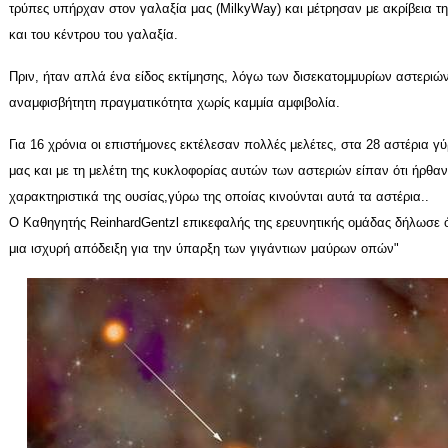
τρύπες υπήρχαν στον γαλαξία μας (
Milky
Way
) και μέτρησαν με ακρίβεια 
και του κέντρου του γαλαξία.
Πριν, ήταν απλά ένα είδος εκτίμησης, λόγω των δισεκατομμυρίων αστεριών
αναμφισβήτητη πραγματικότητα χωρίς καμμία αμφιβολία.
Για 16 χρόνια οι επιστήμονες εκτέλεσαν πολλές μελέτες, στα 28 αστέρια γ
μας και με τη μελέτη της κυκλοφορίας αυτών των αστεριών είπαν ότι ήρθα
χαρακτηριστικά της ουσίας,γύρω της οποίας κινούνται αυτά τα αστέρια..
Ο Καθηγητής
Reinhard
Gentzl
επικεφαλής της ερευνητικής ομάδας δήλωσε ό
μια ισχυρή απόδειξη για την ύπαρξη των γιγάντιων μαύρων οπών"