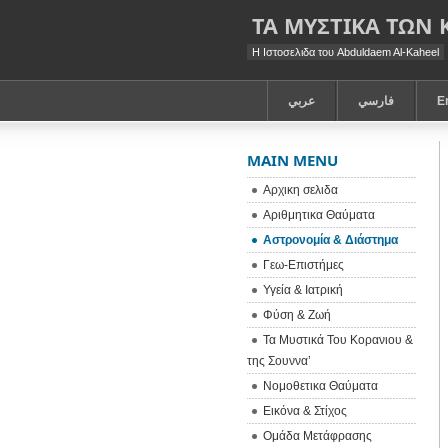
ΤΑ ΜΥΣΤΙΚΑ ΤΩΝ
Η Ιστοσελιδα του Abduldaem Al-Kaheel
عربي
فارسي
E
MAIN MENU
Αρχικη σελιδα
Αριθμητικα Θαύματα
Αστρονομία & Διάστημα
Γεω-Eπιστήμες
Υγεία & Ιατρική
Φύση & Ζωή
Τα Μυστικά Του Κορανιου &
της Σουννα’
Νομοθετικα Θαύματα
Εικόνα & Στίχος
Ομάδα Μετάφρασης