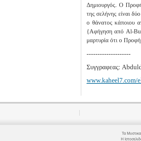
Δημιουργός. Ο Προφήτ
της σελήνης είναι δύ
ο θάνατος κάποιου α
{Αφήγηση από Al-Bukh
μαρτυρία ότι ο Προφήτ
--------------------
Συγγραφεας: Abdul
www.kaheel7.com/e
Τα Μυστικ
Η Ιστοσελι