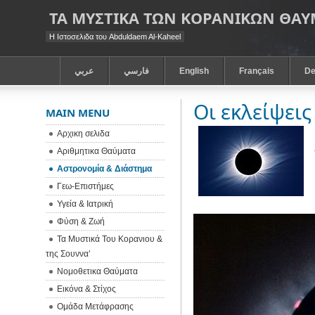
ΤΑ ΜΥΣΤΙΚΑ ΤΩΝ ΚΟΡΑΝΙΚΩΝ ΘΑ
Η Ιστοσελιδα του Abduldaem Al-Kaheel
عربي
فارسي
English
Français
De
Οι εκλείψεις
MAIN MENU
Αρχικη σελιδα
Αριθμητικα Θαύματα
Αστρονομία & Διάστημα
Γεω-Eπιστήμες
Υγεία & Ιατρική
Φύση & Ζωή
Τα Μυστικά Του Κορανιου &
της Σουννα’
Νομοθετικα Θαύματα
Εικόνα & Στίχος
Ομάδα Μετάφρασης