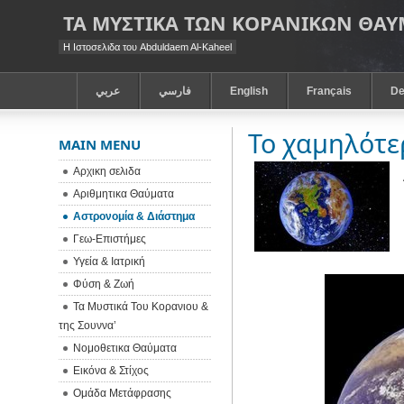
ΤΑ ΜΥΣΤΙΚΑ ΤΩΝ ΚΟΡΑΝΙΚΩΝ ΘΑ
Η Ιστοσελιδα του Abduldaem Al-Kaheel
عربي
فارسي
English
Français
De
Το χαμηλότε
MAIN MENU
Αρχικη σελιδα
Αριθμητικα Θαύματα
Αστρονομία & Διάστημα
Γεω-Eπιστήμες
Υγεία & Ιατρική
Φύση & Ζωή
Τα Μυστικά Του Κορανιου &
της Σουννα’
Νομοθετικα Θαύματα
Εικόνα & Στίχος
Ομάδα Μετάφρασης