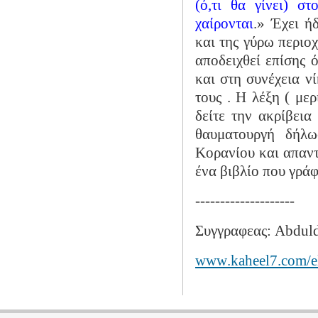
(ό,τι θα γίνει) σ
χαίρονται
.» Έχει ή
και της γύρω περιο
αποδειχθεί επίσης ό
και στη συνέχεια ν
τους . Η λέξη ( με
δείτε την ακρίβεια
θαυματουργή δήλω
Κορανίου και απαντ
ένα βιβλίο που γρά
--------------------
Συγγραφεας:
Abdul
www
.
kaheel
7.
com
/
e