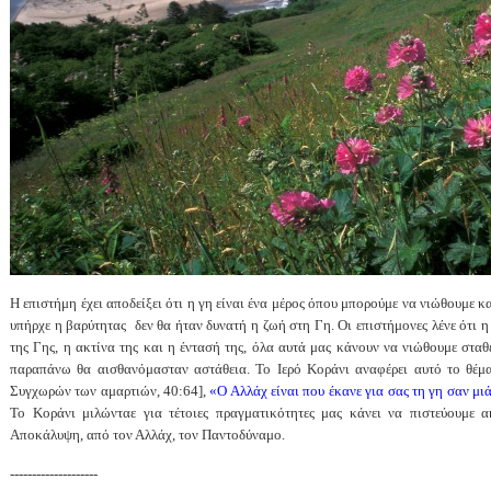
Η επιστήμη έχει αποδείξει ότι η γη είναι ένα μέρος όπου μπορούμε να νιώθουμε κα
υπήρχε η βαρύτητας
δεν θα ήταν δυνατή η ζωή στη Γη. Οι επιστήμονες λένε ότι η
της Γης, η ακτίνα της και η έντασή της, όλα αυτά μας κάνουν να νιώθουμε στα
παραπάνω θα αισθανόμασταν αστάθεια. Το Ιερό Κοράνι αναφέρει αυτό το θέμ
Συγχωρών των αμαρτιών, 40:64],
«Ο Αλλάχ είναι που έκανε για σας τη γη σαν μι
Το Κοράνι μιλώνταε για τέτοιες πραγματικότητες μας κάνει να πιστεύουμε α
Αποκάλυψη, από τον Αλλάχ, τον Παντοδύναμο.
--------------------