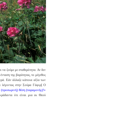
ι να ζούμε με σταθερότητα. Αν δεν
 ένταση της βαρύτητας, το μέγεθος
θερά. Εάν άλλαζε κάποια αξία των
α λέγοντας στην Σούρα Γάφιρ[ Ο
ά (προσωρινή) θέση (παραμονής)!»
κράδαντα ότι είναι μια εκ Θεού