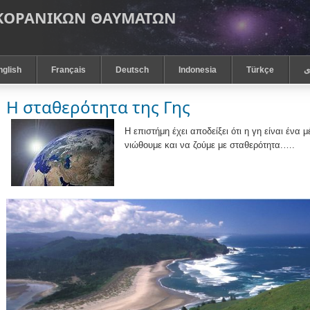
 ΚΟΡΑΝΙΚΩΝ ΘΑΥΜΑΤΩΝ
nglish
Français
Deutsch
Indonesia
Türkçe
ى
Η σταθερότητα της Γης
Η επιστήμη έχει αποδείξει ότι η γη είναι ένα
νιώθουμε και να ζούμε με σταθερότητα.….