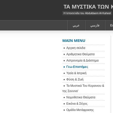
ΤΑ ΜΥΣΤΙΚΑ ΤΩΝ
Η Ιστοσελιδα του Abduldaem Al-Kaheel
عربي
فارسي
E
MAIN MENU
Αρχικη σελιδα
Αριθμητικα Θαύματα
Αστρονομία & Διάστημα
Γεω-Eπιστήμες
Υγεία & Ιατρική
Φύση & Ζωή
Τα Μυστικά Του Κορανιου &
της Σουννα’
Νομοθετικα Θαύματα
Εικόνα & Στίχος
Ομάδα Μετάφρασης