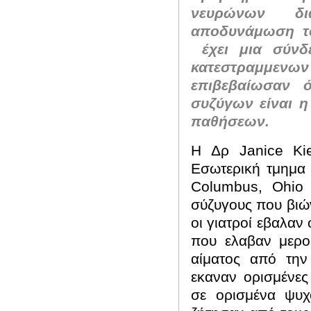
νευρώνων δι
αποδυνάμωση το
έχει μια σύν
κατεστραμμεν
επιβεβαίωσαν 
συζύγων είναι η
παθήσεων.
Η Δρ
Janice
Ki
Εσωτερική τμημα 
Columbus
,
Ohio
σύζυγους που βιών
οι γιατροί εβαλα
που ελαβαν μερο
αίματος από την
εκαναν ορισμένες 
σε ορισμένα ψυχ