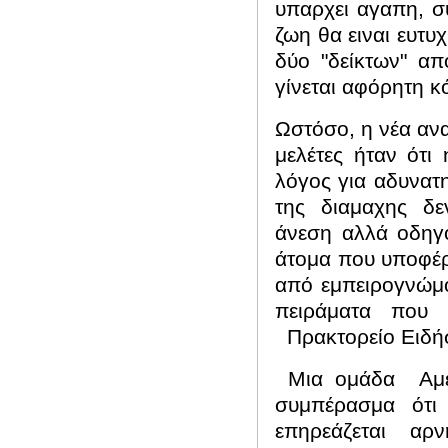
υπαρχει αγαπη, σ
ζωη θα ειναι ευτυ
δύο "δείκτων" από
γίνεται αφόρητη κ
Ωστόσο, η νέα αν
μελέτες ήταν ότι 
λόγος για αδυνατη
της διαμαχης δε
άνεση αλλά οδηγ
άτομα που υποφέρ
από εμπειρογνώμο
πειράματα που ε
Πρακτορείο Ειδή
Μια ομάδα
Αμ
συμπέρασμα ότι
επηρεάζεται αρν