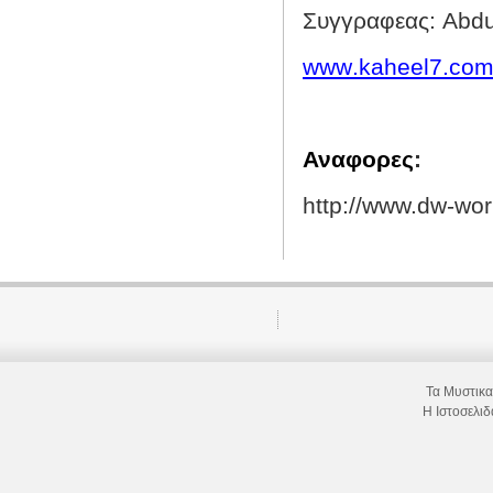
Συγγραφεας:
Abd
www
.
kaheel
7.
co
Αναφορες
:
http://www.dw-wor
Τα Μυστικ
Η Ιστοσελι