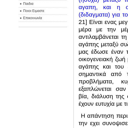
Παιδια
αγαπη, και η σ
Ποιοι Ειμαστε
(διδαγματα) για τ
Επικοινωνία
21] Είναι ενας με
μέρα με την μέ
αντιλαμβάνεται τ
αγάπης μεταξύ συ
μας έδωσε έναν τ
οικογενειακή ζωή 
αγάπης και του 
σημαντικά από τ
προβλήματα, κ
εξαπλώνεται
σαν
βία, διάλυση της
έχουν ευτυχία με τι
Η απάντηση περι
την εχει συνοψισεί