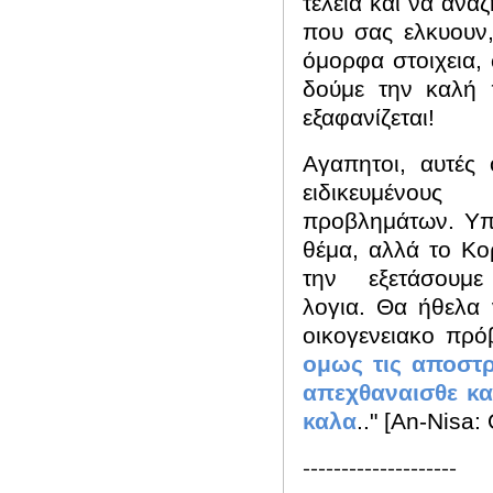
τέλεια και να ανα
που σας ελκυουν,
όμορφα στοιχεια,
δούμε την καλή 
εξαφανίζεται!
Αγαπητοι, αυτές
ειδικευμέν
προβλημάτων.
Υπ
θέμα, αλλά το Κο
την
εξετάσουμε
λογια.
Θα ήθελα 
οικογενειακο πρ
ομως τις αποστρ
απεχθαναισθε κα
καλα
.."
[
An
-
Nisa
:
--------------------