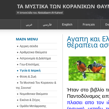
ΤΑ ΜΥΣΤΙΚΑ ΤΩΝ ΚΟΡΑΝΙΚΩΝ ΘΑ
Η Ιστοσελιδα του Abduldaem Al-Kaheel
عربي
فارسي
English
Français
De
Αγαπη και Ε
MAIN MENU
θεραπεια ασ
Αρχικη σελιδα
Αριθμητικα Θαύματα
Αστρονομία & Διάστημα
Γεω-Eπιστήμες
Υγεία & Ιατρική
Φύση & Ζωή
Τα Μυστικά Του Κορανιου &
της Σουννα’
Ήταν στο βιβλίο 
Νομοθετικα Θαύματα
Παντοδύναμος ειπε
Εικόνα & Στίχος
πλασει απο τον ι
Ομάδα Μετάφρασης
(ησυχα) μεταξυ 