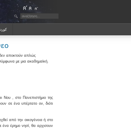
كورد
Θεο
 δεν αποκτούν απλώς
σύμφωνα με μια ακαδημαϊκή.
αι Νου , στο Πανεπιστήμιο της
ύουν σε ένα υπέρτατο ον, διότι
αχθεί από την οικογένεια ή στο
ε ένα έρημο νησί, θα αρχισουν