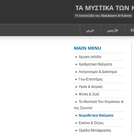
ΤΑ ΜΥΣΤΙΚΑ ΤΩΝ
Η Ιστοσελιδα του Abduldaem Al-Kaheel
عربي
فارسي
E
MAIN MENU
Αρχικη σελιδα
Αριθμητικα Θαύματα
Αστρονομία & Διάστημα
Γεω-Eπιστήμες
Υγεία & Ιατρική
Φύση & Ζωή
Τα Μυστικά Του Κορανιου &
της Σουννα’
Νομοθετικα Θαύματα
Εικόνα & Στίχος
Ομάδα Μετάφρασης