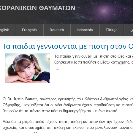
 ΚΟΡΑΝΙΚΩΝ ΘΑΥΜΑΤΩΝ
nglish
Français
Deutsch
Indonesia
Türkçe
ى
Τα παιδια γεννιουνται με πιστη στον 
Τα παιδιά γεννιουνται με
πιστη στο Θεό και
θρησκευτικές πεποιθήσεις μέσω κατήχησης, 
….
Ο Dr Justin Barrett, ανώτερος ερευνητής του Κέντρου Ανθρωπολογίας κ
Οξφόρδης,
ισχυρίζεται ότι οι νέοι άνθρωποι έχουν προδιάθεση να πιστε
θεωρούν ότι τα πάντα στον κόσμο δημιουργήθηκαν
με ένα σκοπό.
Λέει ότι τα μικρά παιδιά
έχουν πίστη, ακόμη και όταν δεν την έχουν
διδ
σχολείο, και υποστηρίζει ότι, ακόμη και εκεινοι
που μεγαλωνουν
μόνοι σ