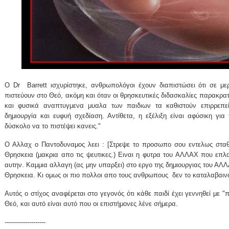
Ο Dr
Barrett ισχυρίστηκε, ανθρωπολόγοι έχουν διαπιστώσει ότι σε με
πιστεύουν στο Θεό, ακόμη και όταν οι θρησκευτικές διδασκαλίες παρακρα
και φυσικά αναπτυγμενα μυαλα των παιδιων τα καθιστούν επιρρεπεί
δημιουργία και ευφυή σχεδίαση. Αντίθετα, η εξέλιξη είναι αφύσικη γι
δύσκολο να το πιστέψει κανεις."
Ο Αλλαχ ο Παντοδυναμος λεει : [Στρεψε το προσωπο σου εντελως σταθε
Θρησκεια (μακρια απο τις ψευτικες.) Ειναι η φυτρα του ΑΛΛΑΧ που επλ
αυτην. Καμμια αλλαγη (ας μην υπαρξει) στο εργο της δημιουργιας του ΑΛΛ
Θρησκεια. Κι ομως οι πιο πολλοι απο τους ανθρωπους
δεν το καταλαβαινο
Αυτός ο στίχος αναφέρεται στο γεγονός ότι κάθε παιδί έχει γεννηθεί με "
Θεό, και αυτό είναι αυτό που οι επιστήμονες λένε σήμερα.
--------------------