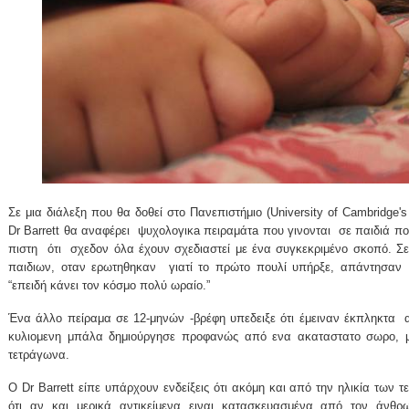
Σε μια διάλεξη που θα δοθεί στο Πανεπιστήμιο (University of Cambridge's 
Dr Barrett θα αναφέρει
ψυχολογικa πειραμάτa που γινονται
σε παιδιά πο
πιστη
ότι
σχεδον όλα έχουν σχεδιαστεί με ένα συγκεκριμένο σκοπό. Σε 
παιδιων, οταν ερωτηθηκαν
γιατί το πρώτο πουλί υπήρξε, απάντησαν
“επειδή κάνει τον κόσμο πολύ ωραίο.”
Ένα άλλο πείραμα σε 12-μηνών -βρέφη υπεδειξε ότι έμειναν έκπληκτα
κυλιoμενη μπάλα δημιούργησε προφανώς από ενα ακαταστατο σωρο, μ
τετράγωνα.
O Dr Barrett είπε υπάρχουν ενδείξεις ότι ακόμη και από την ηλικία των 
ότι αν και μερικά αντικείμενα ειναι κατασκευασμένα από τον άνθρ