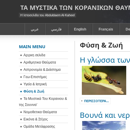
ΤΑ ΜΥΣΤΙΚΑ ΤΩΝ ΚΟΡΑΝΙΚΩΝ ΘΑ
Η Ιστοσελιδα του Abduldaem Al-Kaheel
عربي
فارسي
English
Français
De
Φύση & Ζωή
MAIN MENU
Αρχικη σελιδα
Η γλώσσα των
Αριθμητικα Θαύματα
Αστρονομία & Διάστημα
Γεω-Eπιστήμες
Υγεία & Ιατρική
Φύση & Ζωή
Τα Μυστικά Του Κορανιου &
ΠΕΡΙΣΣΌΤΕΡΑ...
της Σουννα’
Νομοθετικα Θαύματα
Βουνά και νε
Εικόνα & Στίχος
Ομάδα Μετάφρασης