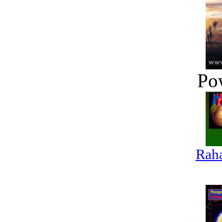
Po
Raha