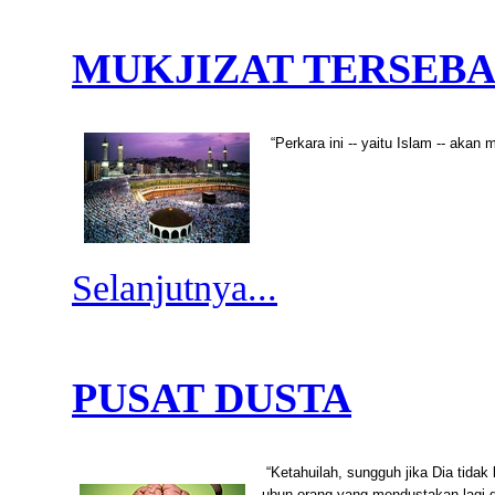
MUKJIZAT TERSEB
“Perkara ini -- yaitu Islam -- aka
Selanjutnya...
PUSAT DUSTA
“Ketahuilah, sungguh jika Dia tidak
ubun orang yang mendustakan lagi 