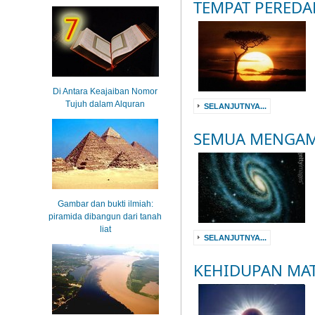
TEMPAT PEREDA
Di Antara Keajaiban Nomor
Tujuh dalam Alquran
SELANJUTNYA...
SEMUA MENGAM
Gambar dan bukti ilmiah:
piramida dibangun dari tanah
liat
SELANJUTNYA...
KEHIDUPAN MA