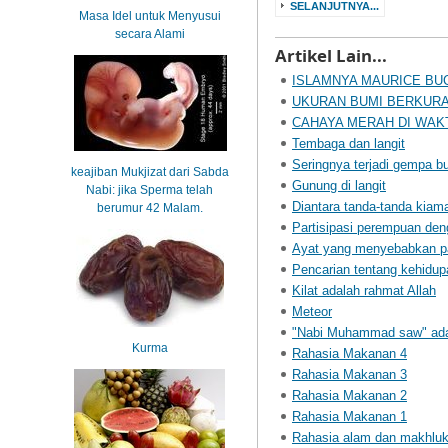
SELANJUTNYA...
Masa Idel untuk Menyusui
secara Alami
Artikel Lain...
ISLAMNYA MAURICE BU
UKURAN BUMI BERKUR
CAHAYA MERAH DI WAK
Tembaga dan langit
Seringnya terjadi gempa b
keajiban Mukjizat dari Sabda
Gunung di langit
Nabi: jika Sperma telah
Diantara tanda-tanda kia
berumur 42 Malam.
Partisipasi perempuan deng
Ayat yang menyebabkan pa
Pencarian tentang kehidup
Kilat adalah rahmat Allah
Meteor
"Nabi Muhammad saw" adal
Kurma
Rahasia Makanan 4
Rahasia Makanan 3
Rahasia Makanan 2
Rahasia Makanan 1
Rahasia alam dan makhluk