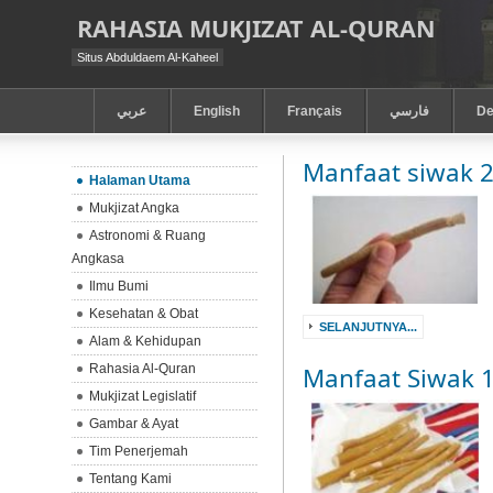
RAHASIA MUKJIZAT AL-QURAN
Situs Abduldaem Al-Kaheel
عربي
English
Français
فارسي
De
Manfaat siwak 
Halaman Utama
Mukjizat Angka
Astronomi & Ruang
Angkasa
Ilmu Bumi
Kesehatan & Obat
SELANJUTNYA...
Alam & Kehidupan
Rahasia Al-Quran
Manfaat Siwak 
Mukjizat Legislatif
Gambar & Ayat
Tim Penerjemah
Tentang Kami